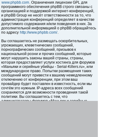
www.phpbb.com
. Ограничения лицензии GPL для
программного обеспечения phpBB строго связаны с
организацией и поддержкой интернет-конференций,
и phpBB Group не несёт ответственности за то, что
администрация конференций определяет в качестве
допустимого содержания и/или поведения в них. За
дополнительной информацией о phpBB обращайтесь
по адресу
http://www.phpbb.com/
.
Вы соглашаетесь не размещать оскорбительных,
угрожающих, клеветнических сообщений,
порнографических сообщений, призывов к
национальной розни и прочих сообщений, которые
могут нарушить законы вашей страны, страны,
которая предоставляет услуги хостинга для форумов
«Маньяки и серийные убийцы - Serial-Killers.ru», или
международное право. Попытки размещения таких
сообщений могут привести к вашему немедленному
отключению от конференции, при этом ваш
провайдер будет поставлен в известность, если мы
сочтём это нужным. IP-адреса всех сообщений
сохраняются для возможности проведения такой
политики. Вы соглашаетесь с тем, что
администраторы форумов «Маньяки и серийные
убийцы - Serial-Killers.ru» имеют право удалить,
отредактировать, перенести или закрыть любую тему
в любое время по своему усмотрению. Как
пользователь вы согласны с тем, что введённая вами
информация будет храниться в базе данных. Хотя
эта информация не будет открыта третьим лицам без
вашего разрешения, ни администрация конференции
«Маньяки и серийные убийцы - Serial-Killers.ru», ни