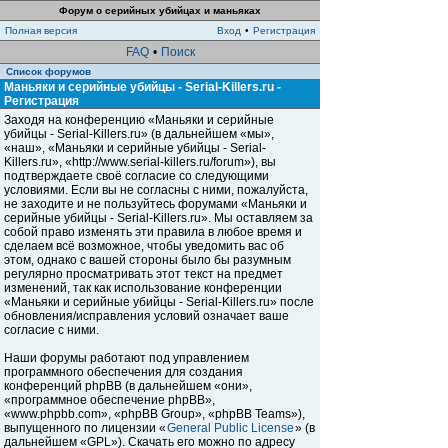
Форум о серийных убийцах и маньяках
Полная версия
Вход
•
Регистрация
FAQ
•
Поиск
Список форумов
Маньяки и серийные убийцы - Serial-Killers.ru -
Регистрация
Заходя на конференцию «Маньяки и серийные
убийцы - Serial-Killers.ru» (в дальнейшем «мы»,
«наш», «Маньяки и серийные убийцы - Serial-
Killers.ru», «http://www.serial-killers.ru/forum»), вы
подтверждаете своё согласие со следующими
условиями. Если вы не согласны с ними, пожалуйста,
не заходите и не пользуйтесь форумами «Маньяки и
серийные убийцы - Serial-Killers.ru». Мы оставляем за
собой право изменять эти правила в любое время и
сделаем всё возможное, чтобы уведомить вас об
этом, однако с вашей стороны было бы разумным
регулярно просматривать этот текст на предмет
изменений, так как использование конференции
«Маньяки и серийные убийцы - Serial-Killers.ru» после
обновления/исправления условий означает ваше
согласие с ними.
Наши форумы работают под управлением
программного обеспечения для создания
конференций phpBB (в дальнейшем «они»,
«программное обеспечение phpBB»,
«www.phpbb.com», «phpBB Group», «phpBB Teams»),
выпущенного по лицензии «
General Public License
» (в
дальнейшем «GPL»). Скачать его можно по адресу