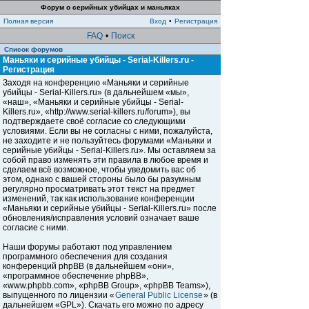
Форум о серийных убийцах и маньяках
Полная версия
Вход
•
Регистрация
FAQ
•
Поиск
Список форумов
Маньяки и серийные убийцы - Serial-Killers.ru -
Регистрация
Заходя на конференцию «Маньяки и серийные
убийцы - Serial-Killers.ru» (в дальнейшем «мы»,
«наш», «Маньяки и серийные убийцы - Serial-
Killers.ru», «http://www.serial-killers.ru/forum»), вы
подтверждаете своё согласие со следующими
условиями. Если вы не согласны с ними, пожалуйста,
не заходите и не пользуйтесь форумами «Маньяки и
серийные убийцы - Serial-Killers.ru». Мы оставляем за
собой право изменять эти правила в любое время и
сделаем всё возможное, чтобы уведомить вас об
этом, однако с вашей стороны было бы разумным
регулярно просматривать этот текст на предмет
изменений, так как использование конференции
«Маньяки и серийные убийцы - Serial-Killers.ru» после
обновления/исправления условий означает ваше
согласие с ними.
Наши форумы работают под управлением
программного обеспечения для создания
конференций phpBB (в дальнейшем «они»,
«программное обеспечение phpBB»,
«www.phpbb.com», «phpBB Group», «phpBB Teams»),
выпущенного по лицензии «
General Public License
» (в
дальнейшем «GPL»). Скачать его можно по адресу