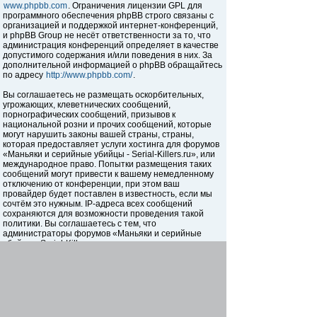
www.phpbb.com
. Ограничения лицензии GPL для
программного обеспечения phpBB строго связаны с
организацией и поддержкой интернет-конференций,
и phpBB Group не несёт ответственности за то, что
администрация конференций определяет в качестве
допустимого содержания и/или поведения в них. За
дополнительной информацией о phpBB обращайтесь
по адресу
http://www.phpbb.com/
.
Вы соглашаетесь не размещать оскорбительных,
угрожающих, клеветнических сообщений,
порнографических сообщений, призывов к
национальной розни и прочих сообщений, которые
могут нарушить законы вашей страны, страны,
которая предоставляет услуги хостинга для форумов
«Маньяки и серийные убийцы - Serial-Killers.ru», или
международное право. Попытки размещения таких
сообщений могут привести к вашему немедленному
отключению от конференции, при этом ваш
провайдер будет поставлен в известность, если мы
сочтём это нужным. IP-адреса всех сообщений
сохраняются для возможности проведения такой
политики. Вы соглашаетесь с тем, что
администраторы форумов «Маньяки и серийные
убийцы - Serial-Killers.ru» имеют право удалить,
отредактировать, перенести или закрыть любую тему
в любое время по своему усмотрению. Как
пользователь вы согласны с тем, что введённая вами
информация будет храниться в базе данных. Хотя
эта информация не будет открыта третьим лицам без
вашего разрешения, ни администрация конференции
«Маньяки и серийные убийцы - Serial-Killers.ru», ни