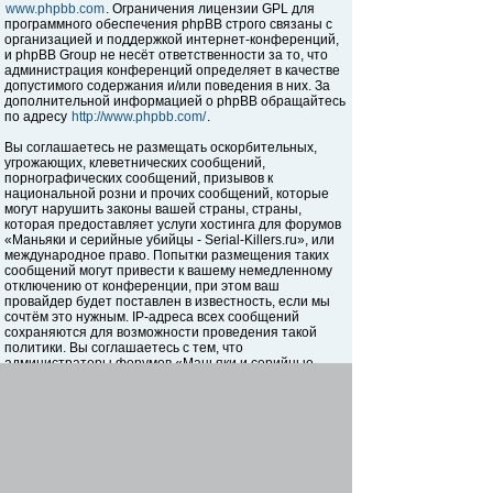
www.phpbb.com
. Ограничения лицензии GPL для
программного обеспечения phpBB строго связаны с
организацией и поддержкой интернет-конференций,
и phpBB Group не несёт ответственности за то, что
администрация конференций определяет в качестве
допустимого содержания и/или поведения в них. За
дополнительной информацией о phpBB обращайтесь
по адресу
http://www.phpbb.com/
.
Вы соглашаетесь не размещать оскорбительных,
угрожающих, клеветнических сообщений,
порнографических сообщений, призывов к
национальной розни и прочих сообщений, которые
могут нарушить законы вашей страны, страны,
которая предоставляет услуги хостинга для форумов
«Маньяки и серийные убийцы - Serial-Killers.ru», или
международное право. Попытки размещения таких
сообщений могут привести к вашему немедленному
отключению от конференции, при этом ваш
провайдер будет поставлен в известность, если мы
сочтём это нужным. IP-адреса всех сообщений
сохраняются для возможности проведения такой
политики. Вы соглашаетесь с тем, что
администраторы форумов «Маньяки и серийные
убийцы - Serial-Killers.ru» имеют право удалить,
отредактировать, перенести или закрыть любую тему
в любое время по своему усмотрению. Как
пользователь вы согласны с тем, что введённая вами
информация будет храниться в базе данных. Хотя
эта информация не будет открыта третьим лицам без
вашего разрешения, ни администрация конференции
«Маньяки и серийные убийцы - Serial-Killers.ru», ни