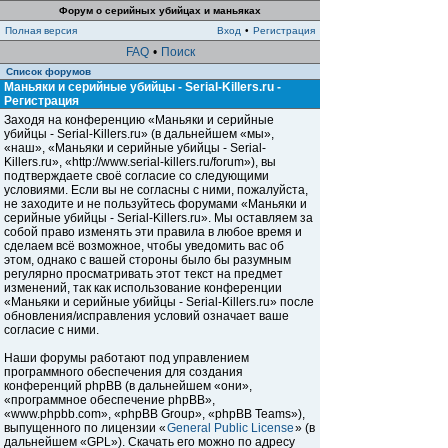
Форум о серийных убийцах и маньяках
Полная версия
Вход
•
Регистрация
FAQ
•
Поиск
Список форумов
Маньяки и серийные убийцы - Serial-Killers.ru -
Регистрация
Заходя на конференцию «Маньяки и серийные
убийцы - Serial-Killers.ru» (в дальнейшем «мы»,
«наш», «Маньяки и серийные убийцы - Serial-
Killers.ru», «http://www.serial-killers.ru/forum»), вы
подтверждаете своё согласие со следующими
условиями. Если вы не согласны с ними, пожалуйста,
не заходите и не пользуйтесь форумами «Маньяки и
серийные убийцы - Serial-Killers.ru». Мы оставляем за
собой право изменять эти правила в любое время и
сделаем всё возможное, чтобы уведомить вас об
этом, однако с вашей стороны было бы разумным
регулярно просматривать этот текст на предмет
изменений, так как использование конференции
«Маньяки и серийные убийцы - Serial-Killers.ru» после
обновления/исправления условий означает ваше
согласие с ними.
Наши форумы работают под управлением
программного обеспечения для создания
конференций phpBB (в дальнейшем «они»,
«программное обеспечение phpBB»,
«www.phpbb.com», «phpBB Group», «phpBB Teams»),
выпущенного по лицензии «
General Public License
» (в
дальнейшем «GPL»). Скачать его можно по адресу