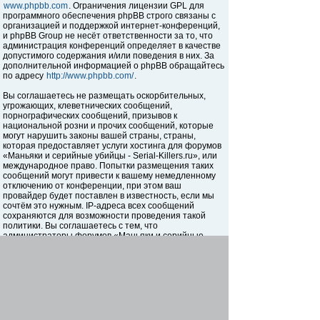
www.phpbb.com
. Ограничения лицензии GPL для
программного обеспечения phpBB строго связаны с
организацией и поддержкой интернет-конференций,
и phpBB Group не несёт ответственности за то, что
администрация конференций определяет в качестве
допустимого содержания и/или поведения в них. За
дополнительной информацией о phpBB обращайтесь
по адресу
http://www.phpbb.com/
.
Вы соглашаетесь не размещать оскорбительных,
угрожающих, клеветнических сообщений,
порнографических сообщений, призывов к
национальной розни и прочих сообщений, которые
могут нарушить законы вашей страны, страны,
которая предоставляет услуги хостинга для форумов
«Маньяки и серийные убийцы - Serial-Killers.ru», или
международное право. Попытки размещения таких
сообщений могут привести к вашему немедленному
отключению от конференции, при этом ваш
провайдер будет поставлен в известность, если мы
сочтём это нужным. IP-адреса всех сообщений
сохраняются для возможности проведения такой
политики. Вы соглашаетесь с тем, что
администраторы форумов «Маньяки и серийные
убийцы - Serial-Killers.ru» имеют право удалить,
отредактировать, перенести или закрыть любую тему
в любое время по своему усмотрению. Как
пользователь вы согласны с тем, что введённая вами
информация будет храниться в базе данных. Хотя
эта информация не будет открыта третьим лицам без
вашего разрешения, ни администрация конференции
«Маньяки и серийные убийцы - Serial-Killers.ru», ни