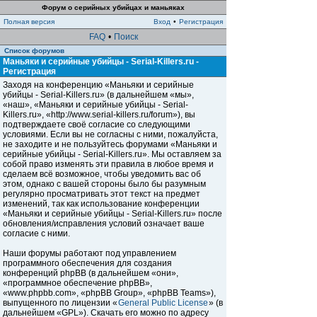
Форум о серийных убийцах и маньяках
Полная версия
Вход
•
Регистрация
FAQ
•
Поиск
Список форумов
Маньяки и серийные убийцы - Serial-Killers.ru -
Регистрация
Заходя на конференцию «Маньяки и серийные
убийцы - Serial-Killers.ru» (в дальнейшем «мы»,
«наш», «Маньяки и серийные убийцы - Serial-
Killers.ru», «http://www.serial-killers.ru/forum»), вы
подтверждаете своё согласие со следующими
условиями. Если вы не согласны с ними, пожалуйста,
не заходите и не пользуйтесь форумами «Маньяки и
серийные убийцы - Serial-Killers.ru». Мы оставляем за
собой право изменять эти правила в любое время и
сделаем всё возможное, чтобы уведомить вас об
этом, однако с вашей стороны было бы разумным
регулярно просматривать этот текст на предмет
изменений, так как использование конференции
«Маньяки и серийные убийцы - Serial-Killers.ru» после
обновления/исправления условий означает ваше
согласие с ними.
Наши форумы работают под управлением
программного обеспечения для создания
конференций phpBB (в дальнейшем «они»,
«программное обеспечение phpBB»,
«www.phpbb.com», «phpBB Group», «phpBB Teams»),
выпущенного по лицензии «
General Public License
» (в
дальнейшем «GPL»). Скачать его можно по адресу