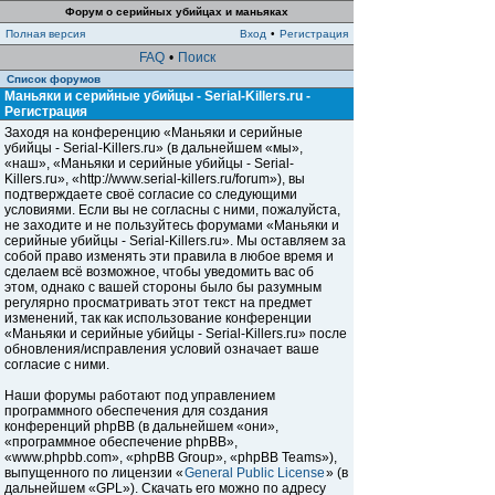
Форум о серийных убийцах и маньяках
Полная версия
Вход
•
Регистрация
FAQ
•
Поиск
Список форумов
Маньяки и серийные убийцы - Serial-Killers.ru -
Регистрация
Заходя на конференцию «Маньяки и серийные
убийцы - Serial-Killers.ru» (в дальнейшем «мы»,
«наш», «Маньяки и серийные убийцы - Serial-
Killers.ru», «http://www.serial-killers.ru/forum»), вы
подтверждаете своё согласие со следующими
условиями. Если вы не согласны с ними, пожалуйста,
не заходите и не пользуйтесь форумами «Маньяки и
серийные убийцы - Serial-Killers.ru». Мы оставляем за
собой право изменять эти правила в любое время и
сделаем всё возможное, чтобы уведомить вас об
этом, однако с вашей стороны было бы разумным
регулярно просматривать этот текст на предмет
изменений, так как использование конференции
«Маньяки и серийные убийцы - Serial-Killers.ru» после
обновления/исправления условий означает ваше
согласие с ними.
Наши форумы работают под управлением
программного обеспечения для создания
конференций phpBB (в дальнейшем «они»,
«программное обеспечение phpBB»,
«www.phpbb.com», «phpBB Group», «phpBB Teams»),
выпущенного по лицензии «
General Public License
» (в
дальнейшем «GPL»). Скачать его можно по адресу