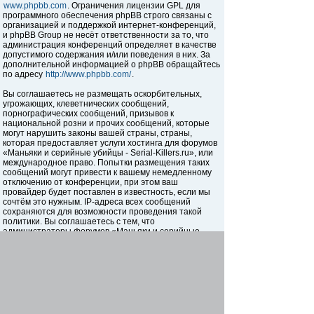
www.phpbb.com
. Ограничения лицензии GPL для
программного обеспечения phpBB строго связаны с
организацией и поддержкой интернет-конференций,
и phpBB Group не несёт ответственности за то, что
администрация конференций определяет в качестве
допустимого содержания и/или поведения в них. За
дополнительной информацией о phpBB обращайтесь
по адресу
http://www.phpbb.com/
.
Вы соглашаетесь не размещать оскорбительных,
угрожающих, клеветнических сообщений,
порнографических сообщений, призывов к
национальной розни и прочих сообщений, которые
могут нарушить законы вашей страны, страны,
которая предоставляет услуги хостинга для форумов
«Маньяки и серийные убийцы - Serial-Killers.ru», или
международное право. Попытки размещения таких
сообщений могут привести к вашему немедленному
отключению от конференции, при этом ваш
провайдер будет поставлен в известность, если мы
сочтём это нужным. IP-адреса всех сообщений
сохраняются для возможности проведения такой
политики. Вы соглашаетесь с тем, что
администраторы форумов «Маньяки и серийные
убийцы - Serial-Killers.ru» имеют право удалить,
отредактировать, перенести или закрыть любую тему
в любое время по своему усмотрению. Как
пользователь вы согласны с тем, что введённая вами
информация будет храниться в базе данных. Хотя
эта информация не будет открыта третьим лицам без
вашего разрешения, ни администрация конференции
«Маньяки и серийные убийцы - Serial-Killers.ru», ни