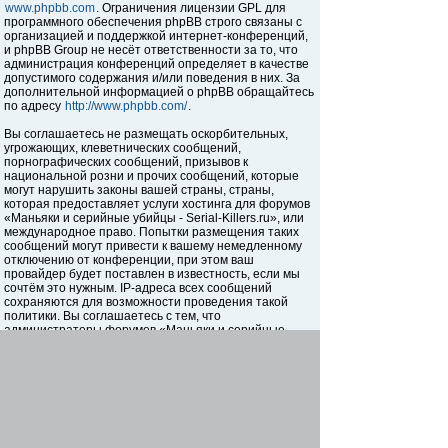
www.phpbb.com
. Ограничения лицензии GPL для
программного обеспечения phpBB строго связаны с
организацией и поддержкой интернет-конференций,
и phpBB Group не несёт ответственности за то, что
администрация конференций определяет в качестве
допустимого содержания и/или поведения в них. За
дополнительной информацией о phpBB обращайтесь
по адресу
http://www.phpbb.com/
.
Вы соглашаетесь не размещать оскорбительных,
угрожающих, клеветнических сообщений,
порнографических сообщений, призывов к
национальной розни и прочих сообщений, которые
могут нарушить законы вашей страны, страны,
которая предоставляет услуги хостинга для форумов
«Маньяки и серийные убийцы - Serial-Killers.ru», или
международное право. Попытки размещения таких
сообщений могут привести к вашему немедленному
отключению от конференции, при этом ваш
провайдер будет поставлен в известность, если мы
сочтём это нужным. IP-адреса всех сообщений
сохраняются для возможности проведения такой
политики. Вы соглашаетесь с тем, что
администраторы форумов «Маньяки и серийные
убийцы - Serial-Killers.ru» имеют право удалить,
отредактировать, перенести или закрыть любую тему
в любое время по своему усмотрению. Как
пользователь вы согласны с тем, что введённая вами
информация будет храниться в базе данных. Хотя
эта информация не будет открыта третьим лицам без
вашего разрешения, ни администрация конференции
«Маньяки и серийные убийцы - Serial-Killers.ru», ни