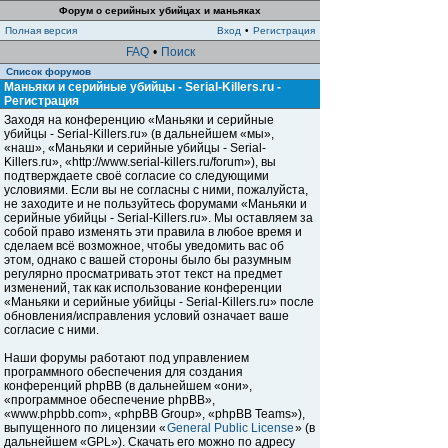
Форум о серийных убийцах и маньяках
Полная версия
Вход
•
Регистрация
FAQ
•
Поиск
Список форумов
Маньяки и серийные убийцы - Serial-Killers.ru -
Регистрация
Заходя на конференцию «Маньяки и серийные
убийцы - Serial-Killers.ru» (в дальнейшем «мы»,
«наш», «Маньяки и серийные убийцы - Serial-
Killers.ru», «http://www.serial-killers.ru/forum»), вы
подтверждаете своё согласие со следующими
условиями. Если вы не согласны с ними, пожалуйста,
не заходите и не пользуйтесь форумами «Маньяки и
серийные убийцы - Serial-Killers.ru». Мы оставляем за
собой право изменять эти правила в любое время и
сделаем всё возможное, чтобы уведомить вас об
этом, однако с вашей стороны было бы разумным
регулярно просматривать этот текст на предмет
изменений, так как использование конференции
«Маньяки и серийные убийцы - Serial-Killers.ru» после
обновления/исправления условий означает ваше
согласие с ними.
Наши форумы работают под управлением
программного обеспечения для создания
конференций phpBB (в дальнейшем «они»,
«программное обеспечение phpBB»,
«www.phpbb.com», «phpBB Group», «phpBB Teams»),
выпущенного по лицензии «
General Public License
» (в
дальнейшем «GPL»). Скачать его можно по адресу