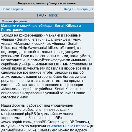
Форум о серийных убийцах и маньяках
Полная версия
Вход
•
Регистрация
FAQ
•
Поиск
Список форумов
Маньяки и серийные убийцы - Serial-Killers.ru -
Регистрация
Заходя на конференцию «Маньяки и серийные
убийцы - Serial-Killers.ru» (в дальнейшем «мы»,
«наш», «Маньяки и серийные убийцы - Serial-
Killers.ru», «http://www.serial-killers.ru/forum»), вы
подтверждаете своё согласие со следующими
условиями. Если вы не согласны с ними, пожалуйста,
не заходите и не пользуйтесь форумами «Маньяки и
серийные убийцы - Serial-Killers.ru». Мы оставляем за
собой право изменять эти правила в любое время и
сделаем всё возможное, чтобы уведомить вас об
этом, однако с вашей стороны было бы разумным
регулярно просматривать этот текст на предмет
изменений, так как использование конференции
«Маньяки и серийные убийцы - Serial-Killers.ru» после
обновления/исправления условий означает ваше
согласие с ними.
Наши форумы работают под управлением
программного обеспечения для создания
конференций phpBB (в дальнейшем «они»,
«программное обеспечение phpBB»,
«www.phpbb.com», «phpBB Group», «phpBB Teams»),
выпущенного по лицензии «
General Public License
» (в
дальнейшем «GPL»). Скачать его можно по адресу