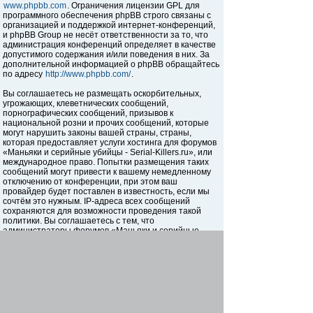
www.phpbb.com
. Ограничения лицензии GPL для
программного обеспечения phpBB строго связаны с
организацией и поддержкой интернет-конференций,
и phpBB Group не несёт ответственности за то, что
администрация конференций определяет в качестве
допустимого содержания и/или поведения в них. За
дополнительной информацией о phpBB обращайтесь
по адресу
http://www.phpbb.com/
.
Вы соглашаетесь не размещать оскорбительных,
угрожающих, клеветнических сообщений,
порнографических сообщений, призывов к
национальной розни и прочих сообщений, которые
могут нарушить законы вашей страны, страны,
которая предоставляет услуги хостинга для форумов
«Маньяки и серийные убийцы - Serial-Killers.ru», или
международное право. Попытки размещения таких
сообщений могут привести к вашему немедленному
отключению от конференции, при этом ваш
провайдер будет поставлен в известность, если мы
сочтём это нужным. IP-адреса всех сообщений
сохраняются для возможности проведения такой
политики. Вы соглашаетесь с тем, что
администраторы форумов «Маньяки и серийные
убийцы - Serial-Killers.ru» имеют право удалить,
отредактировать, перенести или закрыть любую тему
в любое время по своему усмотрению. Как
пользователь вы согласны с тем, что введённая вами
информация будет храниться в базе данных. Хотя
эта информация не будет открыта третьим лицам без
вашего разрешения, ни администрация конференции
«Маньяки и серийные убийцы - Serial-Killers.ru», ни