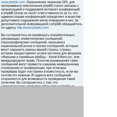
www.phpbb.com
. Ограничения лицензии GPL для
программного обеспечения phpBB строго связаны с
организацией и поддержкой интернет-конференций,
и phpBB Group не несёт ответственности за то, что
администрация конференций определяет в качестве
допустимого содержания и/или поведения в них. За
дополнительной информацией о phpBB обращайтесь
по адресу
http://www.phpbb.com/
.
Вы соглашаетесь не размещать оскорбительных,
угрожающих, клеветнических сообщений,
порнографических сообщений, призывов к
национальной розни и прочих сообщений, которые
могут нарушить законы вашей страны, страны,
которая предоставляет услуги хостинга для форумов
«Маньяки и серийные убийцы - Serial-Killers.ru», или
международное право. Попытки размещения таких
сообщений могут привести к вашему немедленному
отключению от конференции, при этом ваш
провайдер будет поставлен в известность, если мы
сочтём это нужным. IP-адреса всех сообщений
сохраняются для возможности проведения такой
политики. Вы соглашаетесь с тем, что
администраторы форумов «Маньяки и серийные
убийцы - Serial-Killers.ru» имеют право удалить,
отредактировать, перенести или закрыть любую тему
в любое время по своему усмотрению. Как
пользователь вы согласны с тем, что введённая вами
информация будет храниться в базе данных. Хотя
эта информация не будет открыта третьим лицам без
вашего разрешения, ни администрация конференции
«Маньяки и серийные убийцы - Serial-Killers.ru», ни