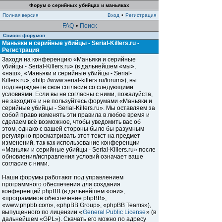
Форум о серийных убийцах и маньяках
Полная версия
Вход
•
Регистрация
FAQ
•
Поиск
Список форумов
Маньяки и серийные убийцы - Serial-Killers.ru -
Регистрация
Заходя на конференцию «Маньяки и серийные
убийцы - Serial-Killers.ru» (в дальнейшем «мы»,
«наш», «Маньяки и серийные убийцы - Serial-
Killers.ru», «http://www.serial-killers.ru/forum»), вы
подтверждаете своё согласие со следующими
условиями. Если вы не согласны с ними, пожалуйста,
не заходите и не пользуйтесь форумами «Маньяки и
серийные убийцы - Serial-Killers.ru». Мы оставляем за
собой право изменять эти правила в любое время и
сделаем всё возможное, чтобы уведомить вас об
этом, однако с вашей стороны было бы разумным
регулярно просматривать этот текст на предмет
изменений, так как использование конференции
«Маньяки и серийные убийцы - Serial-Killers.ru» после
обновления/исправления условий означает ваше
согласие с ними.
Наши форумы работают под управлением
программного обеспечения для создания
конференций phpBB (в дальнейшем «они»,
«программное обеспечение phpBB»,
«www.phpbb.com», «phpBB Group», «phpBB Teams»),
выпущенного по лицензии «
General Public License
» (в
дальнейшем «GPL»). Скачать его можно по адресу