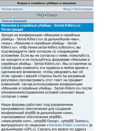
Форум о серийных убийцах и маньяках
Полная версия
Вход
•
Регистрация
FAQ
•
Поиск
Список форумов
Маньяки и серийные убийцы - Serial-Killers.ru -
Регистрация
Заходя на конференцию «Маньяки и серийные
убийцы - Serial-Killers.ru» (в дальнейшем «мы»,
«наш», «Маньяки и серийные убийцы - Serial-
Killers.ru», «http://www.serial-killers.ru/forum»), вы
подтверждаете своё согласие со следующими
условиями. Если вы не согласны с ними, пожалуйста,
не заходите и не пользуйтесь форумами «Маньяки и
серийные убийцы - Serial-Killers.ru». Мы оставляем за
собой право изменять эти правила в любое время и
сделаем всё возможное, чтобы уведомить вас об
этом, однако с вашей стороны было бы разумным
регулярно просматривать этот текст на предмет
изменений, так как использование конференции
«Маньяки и серийные убийцы - Serial-Killers.ru» после
обновления/исправления условий означает ваше
согласие с ними.
Наши форумы работают под управлением
программного обеспечения для создания
конференций phpBB (в дальнейшем «они»,
«программное обеспечение phpBB»,
«www.phpbb.com», «phpBB Group», «phpBB Teams»),
выпущенного по лицензии «
General Public License
» (в
дальнейшем «GPL»). Скачать его можно по адресу