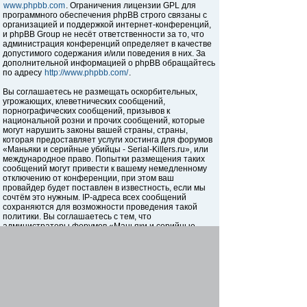
www.phpbb.com
. Ограничения лицензии GPL для
программного обеспечения phpBB строго связаны с
организацией и поддержкой интернет-конференций,
и phpBB Group не несёт ответственности за то, что
администрация конференций определяет в качестве
допустимого содержания и/или поведения в них. За
дополнительной информацией о phpBB обращайтесь
по адресу
http://www.phpbb.com/
.
Вы соглашаетесь не размещать оскорбительных,
угрожающих, клеветнических сообщений,
порнографических сообщений, призывов к
национальной розни и прочих сообщений, которые
могут нарушить законы вашей страны, страны,
которая предоставляет услуги хостинга для форумов
«Маньяки и серийные убийцы - Serial-Killers.ru», или
международное право. Попытки размещения таких
сообщений могут привести к вашему немедленному
отключению от конференции, при этом ваш
провайдер будет поставлен в известность, если мы
сочтём это нужным. IP-адреса всех сообщений
сохраняются для возможности проведения такой
политики. Вы соглашаетесь с тем, что
администраторы форумов «Маньяки и серийные
убийцы - Serial-Killers.ru» имеют право удалить,
отредактировать, перенести или закрыть любую тему
в любое время по своему усмотрению. Как
пользователь вы согласны с тем, что введённая вами
информация будет храниться в базе данных. Хотя
эта информация не будет открыта третьим лицам без
вашего разрешения, ни администрация конференции
«Маньяки и серийные убийцы - Serial-Killers.ru», ни