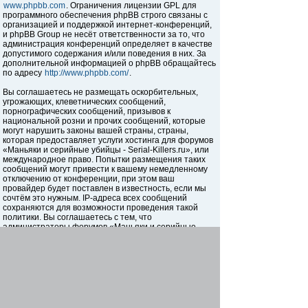
www.phpbb.com
. Ограничения лицензии GPL для
программного обеспечения phpBB строго связаны с
организацией и поддержкой интернет-конференций,
и phpBB Group не несёт ответственности за то, что
администрация конференций определяет в качестве
допустимого содержания и/или поведения в них. За
дополнительной информацией о phpBB обращайтесь
по адресу
http://www.phpbb.com/
.
Вы соглашаетесь не размещать оскорбительных,
угрожающих, клеветнических сообщений,
порнографических сообщений, призывов к
национальной розни и прочих сообщений, которые
могут нарушить законы вашей страны, страны,
которая предоставляет услуги хостинга для форумов
«Маньяки и серийные убийцы - Serial-Killers.ru», или
международное право. Попытки размещения таких
сообщений могут привести к вашему немедленному
отключению от конференции, при этом ваш
провайдер будет поставлен в известность, если мы
сочтём это нужным. IP-адреса всех сообщений
сохраняются для возможности проведения такой
политики. Вы соглашаетесь с тем, что
администраторы форумов «Маньяки и серийные
убийцы - Serial-Killers.ru» имеют право удалить,
отредактировать, перенести или закрыть любую тему
в любое время по своему усмотрению. Как
пользователь вы согласны с тем, что введённая вами
информация будет храниться в базе данных. Хотя
эта информация не будет открыта третьим лицам без
вашего разрешения, ни администрация конференции
«Маньяки и серийные убийцы - Serial-Killers.ru», ни