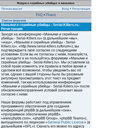
Форум о серийных убийцах и маньяках
Полная версия
Вход
•
Регистрация
FAQ
•
Поиск
Список форумов
Маньяки и серийные убийцы - Serial-Killers.ru -
Регистрация
Заходя на конференцию «Маньяки и серийные
убийцы - Serial-Killers.ru» (в дальнейшем «мы»,
«наш», «Маньяки и серийные убийцы - Serial-
Killers.ru», «http://www.serial-killers.ru/forum»), вы
подтверждаете своё согласие со следующими
условиями. Если вы не согласны с ними, пожалуйста,
не заходите и не пользуйтесь форумами «Маньяки и
серийные убийцы - Serial-Killers.ru». Мы оставляем за
собой право изменять эти правила в любое время и
сделаем всё возможное, чтобы уведомить вас об
этом, однако с вашей стороны было бы разумным
регулярно просматривать этот текст на предмет
изменений, так как использование конференции
«Маньяки и серийные убийцы - Serial-Killers.ru» после
обновления/исправления условий означает ваше
согласие с ними.
Наши форумы работают под управлением
программного обеспечения для создания
конференций phpBB (в дальнейшем «они»,
«программное обеспечение phpBB»,
«www.phpbb.com», «phpBB Group», «phpBB Teams»),
выпущенного по лицензии «
General Public License
» (в
дальнейшем «GPL»). Скачать его можно по адресу