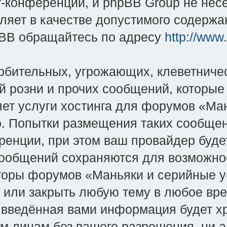
-конференций, и phpBB Group не несёт
яет в качестве допустимого содержан
BB обращайтесь по адресу
http://www
рбительных, угрожающих, клеветниче
й розни и прочих сообщений, которые
яет услуги хостинга для форумов «Ман
во. Попытки размещения таких сообще
енции, при этом ваш провайдер будет
сообщений сохраняются для возможно
оры форумов «Маньяки и серийные уби
и или закрыть любую тему в любое вр
о введённая вами информация будет хр
им лицам без вашего разрешения, ни