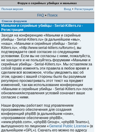
Форум о серийных убийцах и маньяках
Полная версия
Вход
•
Регистрация
FAQ
•
Поиск
Список форумов
Маньяки и серийные убийцы - Serial-Killers.ru -
Регистрация
Заходя на конференцию «Маньяки и серийные
убийцы - Serial-Killers.ru» (в дальнейшем «мы»,
«наш», «Маньяки и серийные убийцы - Serial-
Killers.ru», «http://www.serial-killers.ru/forum»), вы
подтверждаете своё согласие со следующими
условиями. Если вы не согласны с ними, пожалуйста,
не заходите и не пользуйтесь форумами «Маньяки и
серийные убийцы - Serial-Killers.ru». Мы оставляем за
собой право изменять эти правила в любое время и
сделаем всё возможное, чтобы уведомить вас об
этом, однако с вашей стороны было бы разумным
регулярно просматривать этот текст на предмет
изменений, так как использование конференции
«Маньяки и серийные убийцы - Serial-Killers.ru» после
обновления/исправления условий означает ваше
согласие с ними.
Наши форумы работают под управлением
программного обеспечения для создания
конференций phpBB (в дальнейшем «они»,
«программное обеспечение phpBB»,
«www.phpbb.com», «phpBB Group», «phpBB Teams»),
выпущенного по лицензии «
General Public License
» (в
дальнейшем «GPL»). Скачать его можно по адресу