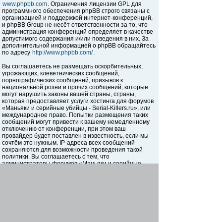
www.phpbb.com
. Ограничения лицензии GPL для
программного обеспечения phpBB строго связаны с
организацией и поддержкой интернет-конференций,
и phpBB Group не несёт ответственности за то, что
администрация конференций определяет в качестве
допустимого содержания и/или поведения в них. За
дополнительной информацией о phpBB обращайтесь
по адресу
http://www.phpbb.com/
.
Вы соглашаетесь не размещать оскорбительных,
угрожающих, клеветнических сообщений,
порнографических сообщений, призывов к
национальной розни и прочих сообщений, которые
могут нарушить законы вашей страны, страны,
которая предоставляет услуги хостинга для форумов
«Маньяки и серийные убийцы - Serial-Killers.ru», или
международное право. Попытки размещения таких
сообщений могут привести к вашему немедленному
отключению от конференции, при этом ваш
провайдер будет поставлен в известность, если мы
сочтём это нужным. IP-адреса всех сообщений
сохраняются для возможности проведения такой
политики. Вы соглашаетесь с тем, что
администраторы форумов «Маньяки и серийные
убийцы - Serial-Killers.ru» имеют право удалить,
отредактировать, перенести или закрыть любую тему
в любое время по своему усмотрению. Как
пользователь вы согласны с тем, что введённая вами
информация будет храниться в базе данных. Хотя
эта информация не будет открыта третьим лицам без
вашего разрешения, ни администрация конференции
«Маньяки и серийные убийцы - Serial-Killers.ru», ни