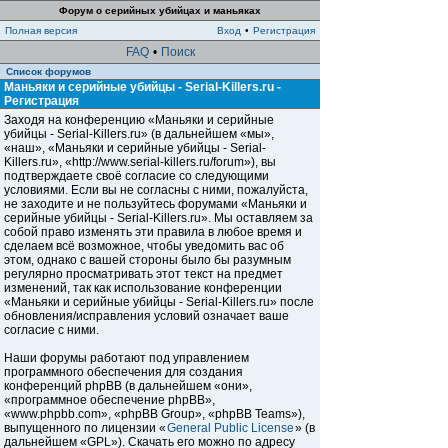
Форум о серийных убийцах и маньяках
Полная версия
Вход
•
Регистрация
FAQ
•
Поиск
Список форумов
Маньяки и серийные убийцы - Serial-Killers.ru -
Регистрация
Заходя на конференцию «Маньяки и серийные
убийцы - Serial-Killers.ru» (в дальнейшем «мы»,
«наш», «Маньяки и серийные убийцы - Serial-
Killers.ru», «http://www.serial-killers.ru/forum»), вы
подтверждаете своё согласие со следующими
условиями. Если вы не согласны с ними, пожалуйста,
не заходите и не пользуйтесь форумами «Маньяки и
серийные убийцы - Serial-Killers.ru». Мы оставляем за
собой право изменять эти правила в любое время и
сделаем всё возможное, чтобы уведомить вас об
этом, однако с вашей стороны было бы разумным
регулярно просматривать этот текст на предмет
изменений, так как использование конференции
«Маньяки и серийные убийцы - Serial-Killers.ru» после
обновления/исправления условий означает ваше
согласие с ними.
Наши форумы работают под управлением
программного обеспечения для создания
конференций phpBB (в дальнейшем «они»,
«программное обеспечение phpBB»,
«www.phpbb.com», «phpBB Group», «phpBB Teams»),
выпущенного по лицензии «
General Public License
» (в
дальнейшем «GPL»). Скачать его можно по адресу