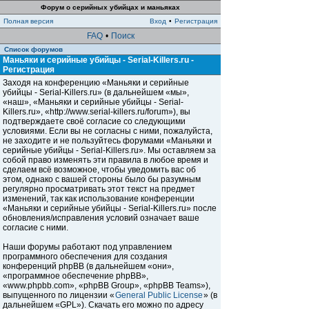
Форум о серийных убийцах и маньяках
Полная версия
Вход
•
Регистрация
FAQ
•
Поиск
Список форумов
Маньяки и серийные убийцы - Serial-Killers.ru -
Регистрация
Заходя на конференцию «Маньяки и серийные
убийцы - Serial-Killers.ru» (в дальнейшем «мы»,
«наш», «Маньяки и серийные убийцы - Serial-
Killers.ru», «http://www.serial-killers.ru/forum»), вы
подтверждаете своё согласие со следующими
условиями. Если вы не согласны с ними, пожалуйста,
не заходите и не пользуйтесь форумами «Маньяки и
серийные убийцы - Serial-Killers.ru». Мы оставляем за
собой право изменять эти правила в любое время и
сделаем всё возможное, чтобы уведомить вас об
этом, однако с вашей стороны было бы разумным
регулярно просматривать этот текст на предмет
изменений, так как использование конференции
«Маньяки и серийные убийцы - Serial-Killers.ru» после
обновления/исправления условий означает ваше
согласие с ними.
Наши форумы работают под управлением
программного обеспечения для создания
конференций phpBB (в дальнейшем «они»,
«программное обеспечение phpBB»,
«www.phpbb.com», «phpBB Group», «phpBB Teams»),
выпущенного по лицензии «
General Public License
» (в
дальнейшем «GPL»). Скачать его можно по адресу