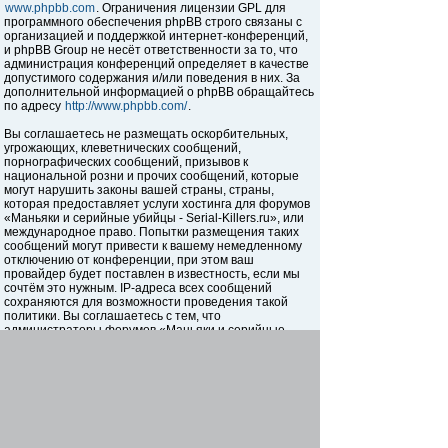
www.phpbb.com
. Ограничения лицензии GPL для
программного обеспечения phpBB строго связаны с
организацией и поддержкой интернет-конференций,
и phpBB Group не несёт ответственности за то, что
администрация конференций определяет в качестве
допустимого содержания и/или поведения в них. За
дополнительной информацией о phpBB обращайтесь
по адресу
http://www.phpbb.com/
.
Вы соглашаетесь не размещать оскорбительных,
угрожающих, клеветнических сообщений,
порнографических сообщений, призывов к
национальной розни и прочих сообщений, которые
могут нарушить законы вашей страны, страны,
которая предоставляет услуги хостинга для форумов
«Маньяки и серийные убийцы - Serial-Killers.ru», или
международное право. Попытки размещения таких
сообщений могут привести к вашему немедленному
отключению от конференции, при этом ваш
провайдер будет поставлен в известность, если мы
сочтём это нужным. IP-адреса всех сообщений
сохраняются для возможности проведения такой
политики. Вы соглашаетесь с тем, что
администраторы форумов «Маньяки и серийные
убийцы - Serial-Killers.ru» имеют право удалить,
отредактировать, перенести или закрыть любую тему
в любое время по своему усмотрению. Как
пользователь вы согласны с тем, что введённая вами
информация будет храниться в базе данных. Хотя
эта информация не будет открыта третьим лицам без
вашего разрешения, ни администрация конференции
«Маньяки и серийные убийцы - Serial-Killers.ru», ни