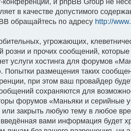
-конференций, и phpBB Group не несёт
яет в качестве допустимого содержан
BB обращайтесь по адресу
http://www
рбительных, угрожающих, клеветниче
й розни и прочих сообщений, которые
яет услуги хостинга для форумов «Ман
во. Попытки размещения таких сообще
енции, при этом ваш провайдер будет
сообщений сохраняются для возможно
оры форумов «Маньяки и серийные уби
и или закрыть любую тему в любое вр
о введённая вами информация будет хр
им лицам без вашего разрешения, ни