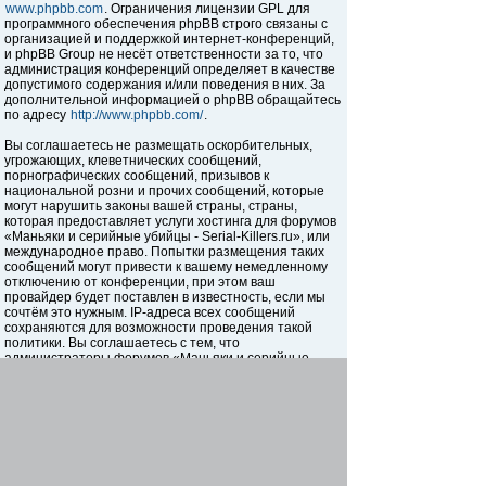
www.phpbb.com
. Ограничения лицензии GPL для
программного обеспечения phpBB строго связаны с
организацией и поддержкой интернет-конференций,
и phpBB Group не несёт ответственности за то, что
администрация конференций определяет в качестве
допустимого содержания и/или поведения в них. За
дополнительной информацией о phpBB обращайтесь
по адресу
http://www.phpbb.com/
.
Вы соглашаетесь не размещать оскорбительных,
угрожающих, клеветнических сообщений,
порнографических сообщений, призывов к
национальной розни и прочих сообщений, которые
могут нарушить законы вашей страны, страны,
которая предоставляет услуги хостинга для форумов
«Маньяки и серийные убийцы - Serial-Killers.ru», или
международное право. Попытки размещения таких
сообщений могут привести к вашему немедленному
отключению от конференции, при этом ваш
провайдер будет поставлен в известность, если мы
сочтём это нужным. IP-адреса всех сообщений
сохраняются для возможности проведения такой
политики. Вы соглашаетесь с тем, что
администраторы форумов «Маньяки и серийные
убийцы - Serial-Killers.ru» имеют право удалить,
отредактировать, перенести или закрыть любую тему
в любое время по своему усмотрению. Как
пользователь вы согласны с тем, что введённая вами
информация будет храниться в базе данных. Хотя
эта информация не будет открыта третьим лицам без
вашего разрешения, ни администрация конференции
«Маньяки и серийные убийцы - Serial-Killers.ru», ни