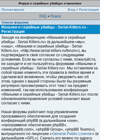
Форум о серийных убийцах и маньяках
Полная версия
Вход
•
Регистрация
FAQ
•
Поиск
Список форумов
Маньяки и серийные убийцы - Serial-Killers.ru -
Регистрация
Заходя на конференцию «Маньяки и серийные
убийцы - Serial-Killers.ru» (в дальнейшем «мы»,
«наш», «Маньяки и серийные убийцы - Serial-
Killers.ru», «http://www.serial-killers.ru/forum»), вы
подтверждаете своё согласие со следующими
условиями. Если вы не согласны с ними, пожалуйста,
не заходите и не пользуйтесь форумами «Маньяки и
серийные убийцы - Serial-Killers.ru». Мы оставляем за
собой право изменять эти правила в любое время и
сделаем всё возможное, чтобы уведомить вас об
этом, однако с вашей стороны было бы разумным
регулярно просматривать этот текст на предмет
изменений, так как использование конференции
«Маньяки и серийные убийцы - Serial-Killers.ru» после
обновления/исправления условий означает ваше
согласие с ними.
Наши форумы работают под управлением
программного обеспечения для создания
конференций phpBB (в дальнейшем «они»,
«программное обеспечение phpBB»,
«www.phpbb.com», «phpBB Group», «phpBB Teams»),
выпущенного по лицензии «
General Public License
» (в
дальнейшем «GPL»). Скачать его можно по адресу