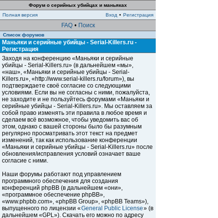
Форум о серийных убийцах и маньяках
Полная версия
Вход
•
Регистрация
FAQ
•
Поиск
Список форумов
Маньяки и серийные убийцы - Serial-Killers.ru -
Регистрация
Заходя на конференцию «Маньяки и серийные
убийцы - Serial-Killers.ru» (в дальнейшем «мы»,
«наш», «Маньяки и серийные убийцы - Serial-
Killers.ru», «http://www.serial-killers.ru/forum»), вы
подтверждаете своё согласие со следующими
условиями. Если вы не согласны с ними, пожалуйста,
не заходите и не пользуйтесь форумами «Маньяки и
серийные убийцы - Serial-Killers.ru». Мы оставляем за
собой право изменять эти правила в любое время и
сделаем всё возможное, чтобы уведомить вас об
этом, однако с вашей стороны было бы разумным
регулярно просматривать этот текст на предмет
изменений, так как использование конференции
«Маньяки и серийные убийцы - Serial-Killers.ru» после
обновления/исправления условий означает ваше
согласие с ними.
Наши форумы работают под управлением
программного обеспечения для создания
конференций phpBB (в дальнейшем «они»,
«программное обеспечение phpBB»,
«www.phpbb.com», «phpBB Group», «phpBB Teams»),
выпущенного по лицензии «
General Public License
» (в
дальнейшем «GPL»). Скачать его можно по адресу