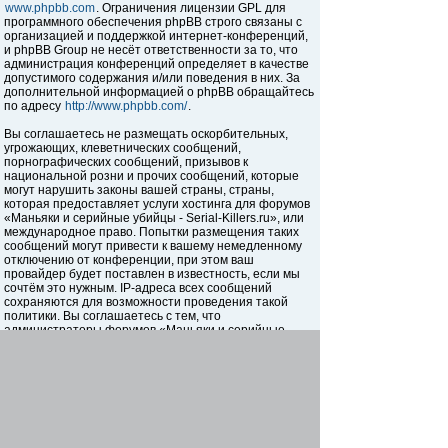
www.phpbb.com
. Ограничения лицензии GPL для
программного обеспечения phpBB строго связаны с
организацией и поддержкой интернет-конференций,
и phpBB Group не несёт ответственности за то, что
администрация конференций определяет в качестве
допустимого содержания и/или поведения в них. За
дополнительной информацией о phpBB обращайтесь
по адресу
http://www.phpbb.com/
.
Вы соглашаетесь не размещать оскорбительных,
угрожающих, клеветнических сообщений,
порнографических сообщений, призывов к
национальной розни и прочих сообщений, которые
могут нарушить законы вашей страны, страны,
которая предоставляет услуги хостинга для форумов
«Маньяки и серийные убийцы - Serial-Killers.ru», или
международное право. Попытки размещения таких
сообщений могут привести к вашему немедленному
отключению от конференции, при этом ваш
провайдер будет поставлен в известность, если мы
сочтём это нужным. IP-адреса всех сообщений
сохраняются для возможности проведения такой
политики. Вы соглашаетесь с тем, что
администраторы форумов «Маньяки и серийные
убийцы - Serial-Killers.ru» имеют право удалить,
отредактировать, перенести или закрыть любую тему
в любое время по своему усмотрению. Как
пользователь вы согласны с тем, что введённая вами
информация будет храниться в базе данных. Хотя
эта информация не будет открыта третьим лицам без
вашего разрешения, ни администрация конференции
«Маньяки и серийные убийцы - Serial-Killers.ru», ни