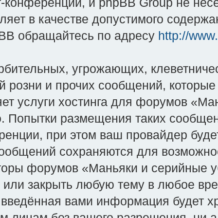
-конференций, и phpBB Group не несёт
яет в качестве допустимого содержан
BB обращайтесь по адресу
http://www
рбительных, угрожающих, клеветниче
й розни и прочих сообщений, которые
яет услуги хостинга для форумов «Ман
во. Попытки размещения таких сообще
енции, при этом ваш провайдер будет
сообщений сохраняются для возможно
оры форумов «Маньяки и серийные уби
и или закрыть любую тему в любое вр
о введённая вами информация будет хр
им лицам без вашего разрешения, ни