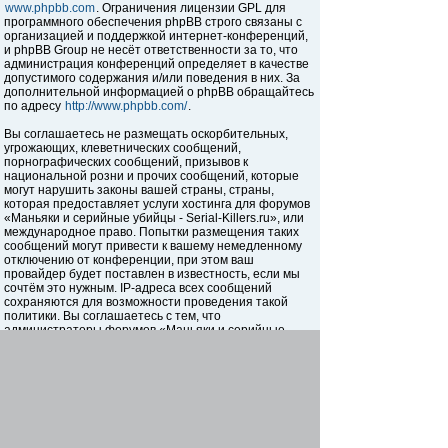
www.phpbb.com
. Ограничения лицензии GPL для
программного обеспечения phpBB строго связаны с
организацией и поддержкой интернет-конференций,
и phpBB Group не несёт ответственности за то, что
администрация конференций определяет в качестве
допустимого содержания и/или поведения в них. За
дополнительной информацией о phpBB обращайтесь
по адресу
http://www.phpbb.com/
.
Вы соглашаетесь не размещать оскорбительных,
угрожающих, клеветнических сообщений,
порнографических сообщений, призывов к
национальной розни и прочих сообщений, которые
могут нарушить законы вашей страны, страны,
которая предоставляет услуги хостинга для форумов
«Маньяки и серийные убийцы - Serial-Killers.ru», или
международное право. Попытки размещения таких
сообщений могут привести к вашему немедленному
отключению от конференции, при этом ваш
провайдер будет поставлен в известность, если мы
сочтём это нужным. IP-адреса всех сообщений
сохраняются для возможности проведения такой
политики. Вы соглашаетесь с тем, что
администраторы форумов «Маньяки и серийные
убийцы - Serial-Killers.ru» имеют право удалить,
отредактировать, перенести или закрыть любую тему
в любое время по своему усмотрению. Как
пользователь вы согласны с тем, что введённая вами
информация будет храниться в базе данных. Хотя
эта информация не будет открыта третьим лицам без
вашего разрешения, ни администрация конференции
«Маньяки и серийные убийцы - Serial-Killers.ru», ни