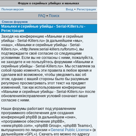
Форум о серийных убийцах и маньяках
Полная версия
Вход
•
Регистрация
FAQ
•
Поиск
Список форумов
Маньяки и серийные убийцы - Serial-Killers.ru -
Регистрация
Заходя на конференцию «Маньяки и серийные
убийцы - Serial-Killers.ru» (в дальнейшем «мы»,
«наш», «Маньяки и серийные убийцы - Serial-
Killers.ru», «http://www.serial-killers.ru/forum»), вы
подтверждаете своё согласие со следующими
условиями. Если вы не согласны с ними, пожалуйста,
не заходите и не пользуйтесь форумами «Маньяки и
серийные убийцы - Serial-Killers.ru». Мы оставляем за
собой право изменять эти правила в любое время и
сделаем всё возможное, чтобы уведомить вас об
этом, однако с вашей стороны было бы разумным
регулярно просматривать этот текст на предмет
изменений, так как использование конференции
«Маньяки и серийные убийцы - Serial-Killers.ru» после
обновления/исправления условий означает ваше
согласие с ними.
Наши форумы работают под управлением
программного обеспечения для создания
конференций phpBB (в дальнейшем «они»,
«программное обеспечение phpBB»,
«www.phpbb.com», «phpBB Group», «phpBB Teams»),
выпущенного по лицензии «
General Public License
» (в
дальнейшем «GPL»). Скачать его можно по адресу