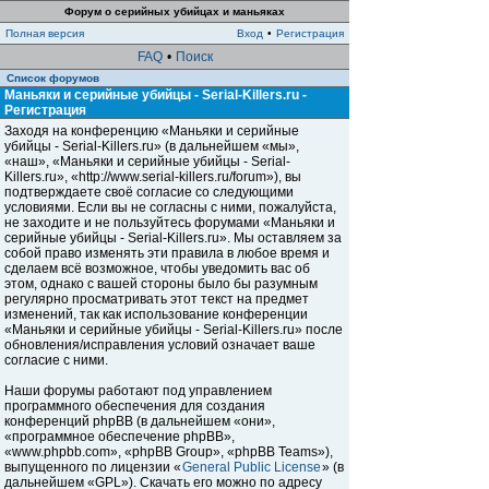
Форум о серийных убийцах и маньяках
Полная версия
Вход
•
Регистрация
FAQ
•
Поиск
Список форумов
Маньяки и серийные убийцы - Serial-Killers.ru -
Регистрация
Заходя на конференцию «Маньяки и серийные
убийцы - Serial-Killers.ru» (в дальнейшем «мы»,
«наш», «Маньяки и серийные убийцы - Serial-
Killers.ru», «http://www.serial-killers.ru/forum»), вы
подтверждаете своё согласие со следующими
условиями. Если вы не согласны с ними, пожалуйста,
не заходите и не пользуйтесь форумами «Маньяки и
серийные убийцы - Serial-Killers.ru». Мы оставляем за
собой право изменять эти правила в любое время и
сделаем всё возможное, чтобы уведомить вас об
этом, однако с вашей стороны было бы разумным
регулярно просматривать этот текст на предмет
изменений, так как использование конференции
«Маньяки и серийные убийцы - Serial-Killers.ru» после
обновления/исправления условий означает ваше
согласие с ними.
Наши форумы работают под управлением
программного обеспечения для создания
конференций phpBB (в дальнейшем «они»,
«программное обеспечение phpBB»,
«www.phpbb.com», «phpBB Group», «phpBB Teams»),
выпущенного по лицензии «
General Public License
» (в
дальнейшем «GPL»). Скачать его можно по адресу