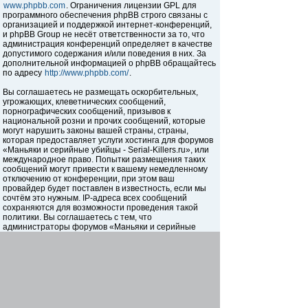
www.phpbb.com
. Ограничения лицензии GPL для
программного обеспечения phpBB строго связаны с
организацией и поддержкой интернет-конференций,
и phpBB Group не несёт ответственности за то, что
администрация конференций определяет в качестве
допустимого содержания и/или поведения в них. За
дополнительной информацией о phpBB обращайтесь
по адресу
http://www.phpbb.com/
.
Вы соглашаетесь не размещать оскорбительных,
угрожающих, клеветнических сообщений,
порнографических сообщений, призывов к
национальной розни и прочих сообщений, которые
могут нарушить законы вашей страны, страны,
которая предоставляет услуги хостинга для форумов
«Маньяки и серийные убийцы - Serial-Killers.ru», или
международное право. Попытки размещения таких
сообщений могут привести к вашему немедленному
отключению от конференции, при этом ваш
провайдер будет поставлен в известность, если мы
сочтём это нужным. IP-адреса всех сообщений
сохраняются для возможности проведения такой
политики. Вы соглашаетесь с тем, что
администраторы форумов «Маньяки и серийные
убийцы - Serial-Killers.ru» имеют право удалить,
отредактировать, перенести или закрыть любую тему
в любое время по своему усмотрению. Как
пользователь вы согласны с тем, что введённая вами
информация будет храниться в базе данных. Хотя
эта информация не будет открыта третьим лицам без
вашего разрешения, ни администрация конференции
«Маньяки и серийные убийцы - Serial-Killers.ru», ни