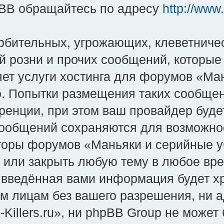
BB обращайтесь по адресу
http://www
рбительных, угрожающих, клеветниче
й розни и прочих сообщений, которые
яет услуги хостинга для форумов «Ман
во. Попытки размещения таких сообще
енции, при этом ваш провайдер будет
сообщений сохраняются для возможно
оры форумов «Маньяки и серийные уби
и или закрыть любую тему в любое вр
о введённая вами информация будет хр
им лицам без вашего разрешения, ни
-Killers.ru», ни phpBB Group не может