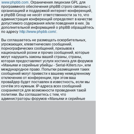
www.phpbb.com
. Ограничения лицензии GPL для
программного обеспечения phpBB строго связаны с
организацией и поддержкой интернет-конференций,
и phpBB Group не несёт ответственности за то, что
администрация конференций определяет в качестве
допустимого содержания и/или поведения в них. За
дополнительной информацией о phpBB обращайтесь
по адресу
http://www.phpbb.com/
.
Вы соглашаетесь не размещать оскорбительных,
угрожающих, клеветнических сообщений,
порнографических сообщений, призывов к
национальной розни и прочих сообщений, которые
могут нарушить законы вашей страны, страны,
которая предоставляет услуги хостинга для форумов
«Маньяки и серийные убийцы - Serial-Killers.ru», или
международное право. Попытки размещения таких
сообщений могут привести к вашему немедленному
отключению от конференции, при этом ваш
провайдер будет поставлен в известность, если мы
сочтём это нужным. IP-адреса всех сообщений
сохраняются для возможности проведения такой
политики. Вы соглашаетесь с тем, что
администраторы форумов «Маньяки и серийные
убийцы - Serial-Killers.ru» имеют право удалить,
отредактировать, перенести или закрыть любую тему
в любое время по своему усмотрению. Как
пользователь вы согласны с тем, что введённая вами
информация будет храниться в базе данных. Хотя
эта информация не будет открыта третьим лицам без
вашего разрешения, ни администрация конференции
«Маньяки и серийные убийцы - Serial-Killers.ru», ни