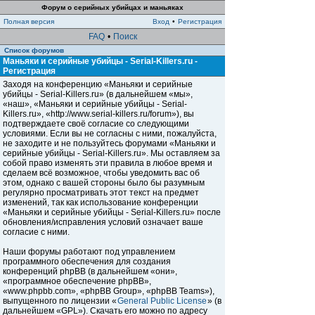
Форум о серийных убийцах и маньяках
Полная версия
Вход
•
Регистрация
FAQ
•
Поиск
Список форумов
Маньяки и серийные убийцы - Serial-Killers.ru -
Регистрация
Заходя на конференцию «Маньяки и серийные
убийцы - Serial-Killers.ru» (в дальнейшем «мы»,
«наш», «Маньяки и серийные убийцы - Serial-
Killers.ru», «http://www.serial-killers.ru/forum»), вы
подтверждаете своё согласие со следующими
условиями. Если вы не согласны с ними, пожалуйста,
не заходите и не пользуйтесь форумами «Маньяки и
серийные убийцы - Serial-Killers.ru». Мы оставляем за
собой право изменять эти правила в любое время и
сделаем всё возможное, чтобы уведомить вас об
этом, однако с вашей стороны было бы разумным
регулярно просматривать этот текст на предмет
изменений, так как использование конференции
«Маньяки и серийные убийцы - Serial-Killers.ru» после
обновления/исправления условий означает ваше
согласие с ними.
Наши форумы работают под управлением
программного обеспечения для создания
конференций phpBB (в дальнейшем «они»,
«программное обеспечение phpBB»,
«www.phpbb.com», «phpBB Group», «phpBB Teams»),
выпущенного по лицензии «
General Public License
» (в
дальнейшем «GPL»). Скачать его можно по адресу