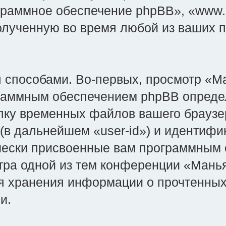
граммное обеспечение phpBB», «www.
лученную во время любой из ваших по
способами. Во-первых, просмотр «Ман
ограммным обеспечением phpBB опреде
пку временных файлов вашего браузер
(в дальнейшем «user-id») и идентифи
ически присвоенные вам программным
тра одной из тем конференции «Манья
 для хранения информации о прочтенны
и.