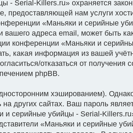
 - Serial-Killers.ru» охраняется зак
, предоставляющей нам услуги хост
ференции «Маньяки и серийные убийцы
и вашего адреса email, может быть ка
ии конференции «Маньяки и серийные у
ать, какая информация из вашей учёт
согласиться/отказаться от получения 
печением phpBB.
носторонним хэшированием). Однако
ь на других сайтах. Ваш пароль являе
 серийные убийцы - Serial-Killers.ru
дставители «Маньяки и серийные убийцы