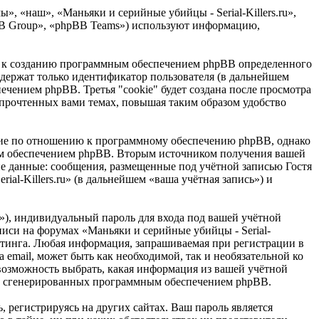
ы», «наш», «Маньяки и серийные убийцы - Serial-Killers.ru»,
hpBB Group», «phpBB Teams») используют информацию,
дёт к созданию программным обеспечением phpBB определенного
одержат только идентификатор пользователя (в дальнейшем
ечением phpBB. Третья "cookie" будет создана после просмотра
о прочтенных вами темах, повышая таким образом удобство
ешние по отношению к программному обеспечению phpBB, однако
ным обеспечением phpBB. Вторым источником получения вашей
е данные: сообщения, размещенные под учётной записью Гостя
l-Killers.ru» (в дальнейшем «ваша учётная запись») и
»), индивидуальный пароль для входа под вашей учётной
писи на форумах «Маньяки и серийные убийцы - Serial-
стинга. Любая информация, запрашиваемая при регистрации в
а email, может быть как необходимой, так и необязательной ко
ь возможность выбрать, какая информация из вашей учётной
ески сгенерированных программным обеспечением phpBB.
 регистрируясь на других сайтах. Ваш пароль является