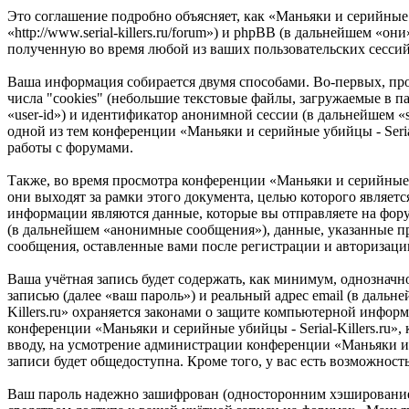
Это соглашение подробно объясняет, как «Маньяки и серийные уб
«http://www.serial-killers.ru/forum») и phpBB (в дальнейшем
полученную во время любой из ваших пользовательских сесси
Ваша информация собирается двумя способами. Во-первых, про
числа "cookies" (небольшие текстовые файлы, загружаемые в п
«user-id») и идентификатор анонимной сессии (в дальнейшем «
одной из тем конференции «Маньяки и серийные убийцы - Seria
работы с форумами.
Также, во время просмотра конференции «Маньяки и серийные 
они выходят за рамки этого документа, целью которого явля
информации являются данные, которые вы отправляете на фор
(в дальнейшем «анонимные сообщения»), данные, указанные при
сообщения, оставленные вами после регистрации и авторизаци
Ваша учётная запись будет содержать, как минимум, однознач
записью (далее «ваш пароль») и реальный адрес email (в дальн
Killers.ru» охраняется законами о защите компьютерной инфо
конференции «Маньяки и серийные убийцы - Serial-Killers.ru»,
вводу, на усмотрение администрации конференции «Маньяки и с
записи будет общедоступна. Кроме того, у вас есть возможно
Ваш пароль надежно зашифрован (односторонним хэшированием)