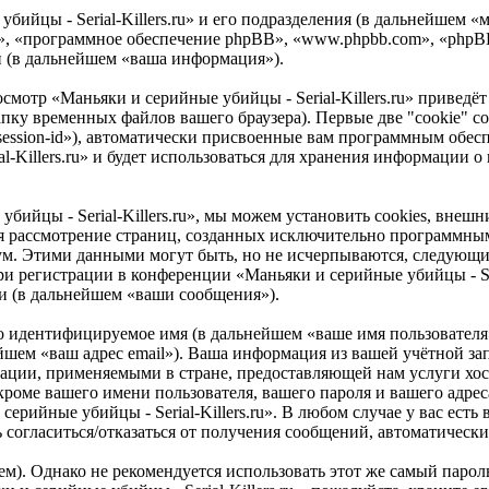
ийцы - Serial-Killers.ru» и его подразделения (в дальнейшем «м
 «они», «программное обеспечение phpBB», «www.phpbb.com», «p
й (в дальнейшем «ваша информация»).
смотр «Маньяки и серийные убийцы - Serial-Killers.ru» приве
апку временных файлов вашего браузера). Первые две "cookie" с
session-id»), автоматически присвоенные вам программным обесп
l-Killers.ru» и будет использоваться для хранения информации 
убийцы - Serial-Killers.ru», мы можем установить cookies, вн
ется рассмотрение страниц, созданных исключительно программ
ум. Этими данными могут быть, но не исчерпываются, следующи
 регистрации в конференции «Маньяки и серийные убийцы - Seria
и (в дальнейшем «ваши сообщения»).
но идентифицируемое имя (в дальнейшем «ваше имя пользователя
ейшем «ваш адрес email»). Ваша информация из вашей учётной за
рмации, применяемыми в стране, предоставляющей нам услуги хо
 кроме вашего имени пользователя, вашего пароля и вашего адрес
ерийные убийцы - Serial-Killers.ru». В любом случае у вас ест
сть согласиться/отказаться от получения сообщений, автоматич
. Однако не рекомендуется использовать этот же самый пароль,