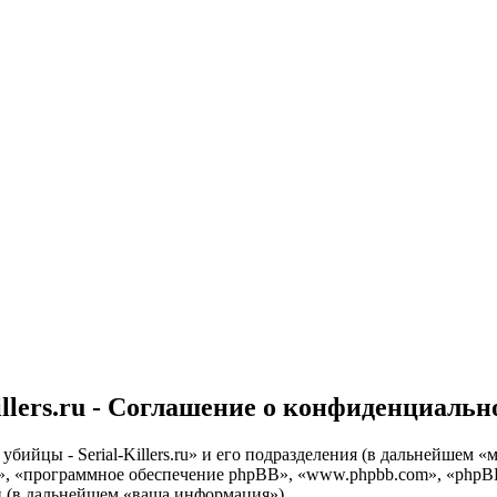
llers.ru - Соглашение о конфиденциальн
ийцы - Serial-Killers.ru» и его подразделения (в дальнейшем «м
 «они», «программное обеспечение phpBB», «www.phpbb.com», «p
й (в дальнейшем «ваша информация»).