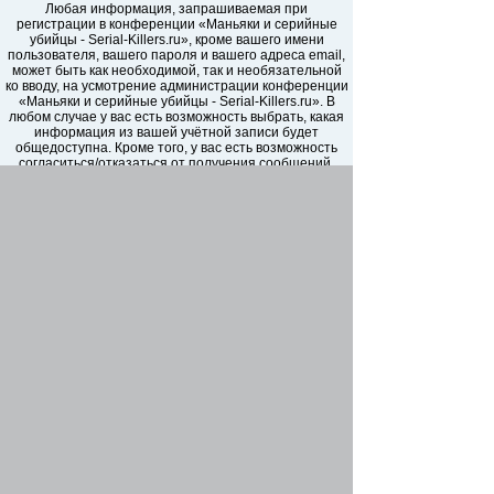
Любая информация, запрашиваемая при
регистрации в конференции «Маньяки и серийные
убийцы - Serial-Killers.ru», кроме вашего имени
пользователя, вашего пароля и вашего адреса email,
может быть как необходимой, так и необязательной
ко вводу, на усмотрение администрации конференции
«Маньяки и серийные убийцы - Serial-Killers.ru». В
любом случае у вас есть возможность выбрать, какая
информация из вашей учётной записи будет
общедоступна. Кроме того, у вас есть возможность
согласиться/отказаться от получения сообщений,
автоматически сгенерированных программным
обеспечением phpBB.
Ваш пароль надежно зашифрован (односторонним
хэшированием). Однако не рекомендуется
использовать этот же самый пароль, регистрируясь
на других сайтах. Ваш пароль является средством
доступа к вашей учётной записи на форумах
«Маньяки и серийные убийцы - Serial-Killers.ru»,
пожалуйста, храните его в тайне, ни при каких
обстоятельствах ни представители «Маньяки и
серийные убийцы - Serial-Killers.ru», ни phpBB Group,
ни другое третье лицо не в праве спрашивать ваш
пароль. В случае, если вы забудете ваш пароль к
вашей учётной записи, вы сможете воспользоваться
функцией восстановления пароля «Забыли пароль?»,
предусмотренной программным обеспечением
phpBB. Вам будет необходимо ввести ваше имя
пользователя и ваш адрес email, после чего
программное обеспечение phpBB сгенерирует вам
новый пароль для вашей учётной записи.