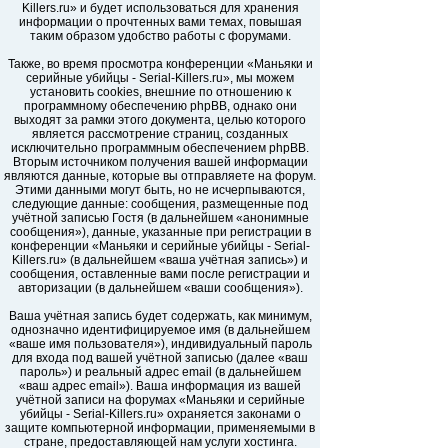
Killers.ru» и будет использоваться для хранения
информации о прочтенных вами темах, повышая
таким образом удобство работы с форумами.
Также, во время просмотра конференции «Маньяки и
серийные убийцы - Serial-Killers.ru», мы можем
установить cookies, внешние по отношению к
программному обеспечению phpBB, однако они
выходят за рамки этого документа, целью которого
является рассмотрение страниц, созданных
исключительно программным обеспечением phpBB.
Вторым источником получения вашей информации
являются данные, которые вы отправляете на форум.
Этими данными могут быть, но не исчерпываются,
следующие данные: сообщения, размещенные под
учётной записью Гостя (в дальнейшем «анонимные
сообщения»), данные, указанные при регистрации в
конференции «Маньяки и серийные убийцы - Serial-
Killers.ru» (в дальнейшем «ваша учётная запись») и
сообщения, оставленные вами после регистрации и
авторизации (в дальнейшем «ваши сообщения»).
Ваша учётная запись будет содержать, как минимум,
однозначно идентифицируемое имя (в дальнейшем
«ваше имя пользователя»), индивидуальный пароль
для входа под вашей учётной записью (далее «ваш
пароль») и реальный адрес email (в дальнейшем
«ваш адрес email»). Ваша информация из вашей
учётной записи на форумах «Маньяки и серийные
убийцы - Serial-Killers.ru» охраняется законами о
защите компьютерной информации, применяемыми в
стране, предоставляющей нам услуги хостинга.