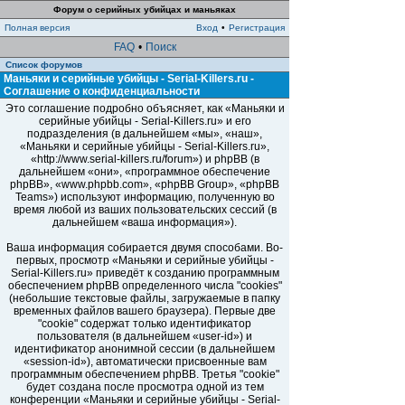
Форум о серийных убийцах и маньяках
Полная версия
Вход
•
Регистрация
FAQ
•
Поиск
Список форумов
Маньяки и серийные убийцы - Serial-Killers.ru -
Соглашение о конфиденциальности
Это соглашение подробно объясняет, как «Маньяки и
серийные убийцы - Serial-Killers.ru» и его
подразделения (в дальнейшем «мы», «наш»,
«Маньяки и серийные убийцы - Serial-Killers.ru»,
«http://www.serial-killers.ru/forum») и phpBB (в
дальнейшем «они», «программное обеспечение
phpBB», «www.phpbb.com», «phpBB Group», «phpBB
Teams») используют информацию, полученную во
время любой из ваших пользовательских сессий (в
дальнейшем «ваша информация»).
Ваша информация собирается двумя способами. Во-
первых, просмотр «Маньяки и серийные убийцы -
Serial-Killers.ru» приведёт к созданию программным
обеспечением phpBB определенного числа "cookies"
(небольшие текстовые файлы, загружаемые в папку
временных файлов вашего браузера). Первые две
"cookie" содержат только идентификатор
пользователя (в дальнейшем «user-id») и
идентификатор анонимной сессии (в дальнейшем
«session-id»), автоматически присвоенные вам
программным обеспечением phpBB. Третья "cookie"
будет создана после просмотра одной из тем
конференции «Маньяки и серийные убийцы - Serial-