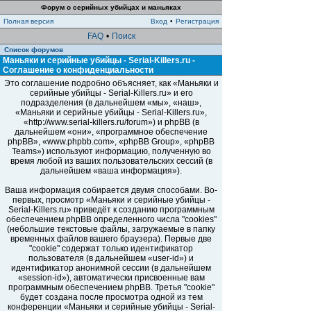
Форум о серийных убийцах и маньяках
Полная версия
Вход
•
Регистрация
FAQ
•
Поиск
Список форумов
Маньяки и серийные убийцы - Serial-Killers.ru -
Соглашение о конфиденциальности
Это соглашение подробно объясняет, как «Маньяки и
серийные убийцы - Serial-Killers.ru» и его
подразделения (в дальнейшем «мы», «наш»,
«Маньяки и серийные убийцы - Serial-Killers.ru»,
«http://www.serial-killers.ru/forum») и phpBB (в
дальнейшем «они», «программное обеспечение
phpBB», «www.phpbb.com», «phpBB Group», «phpBB
Teams») используют информацию, полученную во
время любой из ваших пользовательских сессий (в
дальнейшем «ваша информация»).
Ваша информация собирается двумя способами. Во-
первых, просмотр «Маньяки и серийные убийцы -
Serial-Killers.ru» приведёт к созданию программным
обеспечением phpBB определенного числа "cookies"
(небольшие текстовые файлы, загружаемые в папку
временных файлов вашего браузера). Первые две
"cookie" содержат только идентификатор
пользователя (в дальнейшем «user-id») и
идентификатор анонимной сессии (в дальнейшем
«session-id»), автоматически присвоенные вам
программным обеспечением phpBB. Третья "cookie"
будет создана после просмотра одной из тем
конференции «Маньяки и серийные убийцы - Serial-