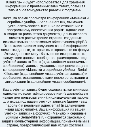
Killers.ru» и будет использоваться для хранения
информации о прочтенных вами темах, повышая
таким образом удобство работы с форумами.
Также, во время просмотра конференции «Маньяки и
серийные убийцы - Serial-Killers.ru», мы можем
установить cookies, внешние по отношению к
программному обеспечению phpBB, однако они
выходят за рамки этого документа, целью которого
является рассмотрение страниц, созданных
исключительно программным обеспечением phpBB.
Вторым источником получения вашей информации
являются данные, которые вы отправляете на форум.
Этими данными могут быть, но не исчерпываются,
следующие данные: сообщения, размещенные под
учётной записью Гостя (в дальнейшем «анонимные
сообщения»), данные, указанные при регистрации в
конференции «Маньяки и серийные убийцы - Serial-
Killers.ru» (в дальнейшем «ваша учётная запись») и
сообщения, оставленные вами после регистрации и
авторизации (в дальнейшем «ваши сообщения»).
Ваша учётная запись будет содержать, как минимум,
однозначно идентифицируемое имя (в дальнейшем
«ваше имя пользователя»), индивидуальный пароль
для входа под вашей учётной записью (далее «ваш
пароль») и реальный адрес email (в дальнейшем
«ваш адрес email»). Ваша информация из вашей
учётной записи на форумах «Маньяки и серийные
убийцы - Serial-Killers.ru» охраняется законами о
защите компьютерной информации, применяемыми в
стране, предоставляющей нам услуги хостинга.