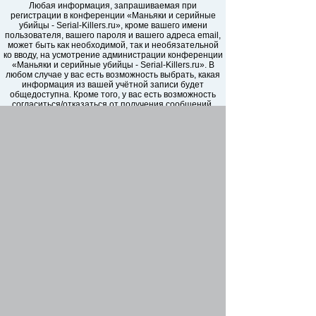
Любая информация, запрашиваемая при
регистрации в конференции «Маньяки и серийные
убийцы - Serial-Killers.ru», кроме вашего имени
пользователя, вашего пароля и вашего адреса email,
может быть как необходимой, так и необязательной
ко вводу, на усмотрение администрации конференции
«Маньяки и серийные убийцы - Serial-Killers.ru». В
любом случае у вас есть возможность выбрать, какая
информация из вашей учётной записи будет
общедоступна. Кроме того, у вас есть возможность
согласиться/отказаться от получения сообщений,
автоматически сгенерированных программным
обеспечением phpBB.
Ваш пароль надежно зашифрован (односторонним
хэшированием). Однако не рекомендуется
использовать этот же самый пароль, регистрируясь
на других сайтах. Ваш пароль является средством
доступа к вашей учётной записи на форумах
«Маньяки и серийные убийцы - Serial-Killers.ru»,
пожалуйста, храните его в тайне, ни при каких
обстоятельствах ни представители «Маньяки и
серийные убийцы - Serial-Killers.ru», ни phpBB Group,
ни другое третье лицо не в праве спрашивать ваш
пароль. В случае, если вы забудете ваш пароль к
вашей учётной записи, вы сможете воспользоваться
функцией восстановления пароля «Забыли пароль?»,
предусмотренной программным обеспечением
phpBB. Вам будет необходимо ввести ваше имя
пользователя и ваш адрес email, после чего
программное обеспечение phpBB сгенерирует вам
новый пароль для вашей учётной записи.