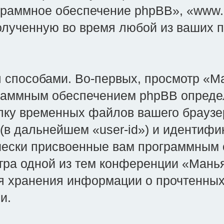
граммное обеспечение phpBB», «www.
лученную во время любой из ваших по
способами. Во-первых, просмотр «Ман
ограммным обеспечением phpBB опреде
пку временных файлов вашего браузер
(в дальнейшем «user-id») и идентифи
ически присвоенные вам программным
тра одной из тем конференции «Манья
 для хранения информации о прочтенны
и.