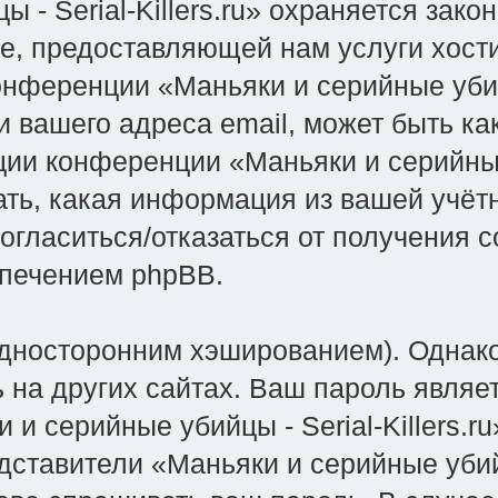
 - Serial-Killers.ru» охраняется зак
, предоставляющей нам услуги хост
ференции «Маньяки и серийные убийцы
и вашего адреса email, может быть ка
ии конференции «Маньяки и серийные у
ать, какая информация из вашей учёт
согласиться/отказаться от получения 
печением phpBB.
носторонним хэшированием). Однако
ь на других сайтах. Ваш пароль являе
 серийные убийцы - Serial-Killers.ru
дставители «Маньяки и серийные убийцы