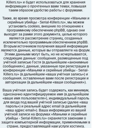
Killers.ru» и будет использоваться для хранения
информации о прочтенных вами темах, повышая
таким образом удобство работы с форумами.
Также, во время просмотра конференции «Маньяки и
серийные убийцы - Serial-Killers.ru», мы можем
установить cookies, внешние по отношению к
программному обеспечению phpBB, однако они
выходят за рамки этого документа, целью которого
является рассмотрение страниц, созданных
исключительно программным обеспечением phpBB.
Вторым источником получения вашей информации
являются данные, которые вы отправляете на форум.
Этими данными могут быть, но не исчерпываются,
следующие данные: сообщения, размещенные под
учётной записью Гостя (в дальнейшем «анонимные
сообщения»), данные, указанные при регистрации в
конференции «Маньяки и серийные убийцы - Serial-
Killers.ru» (в дальнейшем «ваша учётная запись») и
сообщения, оставленные вами после регистрации и
авторизации (в дальнейшем «ваши сообщения»).
Ваша учётная запись будет содержать, как минимум,
однозначно идентифицируемое имя (в дальнейшем
«ваше имя пользователя»), индивидуальный пароль
для входа под вашей учётной записью (далее «ваш
пароль») и реальный адрес email (в дальнейшем
«ваш адрес email»). Ваша информация из вашей
учётной записи на форумах «Маньяки и серийные
убийцы - Serial-Killers.ru» охраняется законами о
защите компьютерной информации, применяемыми в
стране, предоставляющей нам услуги хостинга.