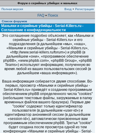
Форум о серийных убийцах и маньяках
Полная версия
Вход
•
Регистрация
FAQ
•
Поиск
Список форумов
Маньяки и серийные убийцы - Serial-Killers.ru -
Соглашение о конфиденциальности
Это соглашение подробно объясняет, как «Маньяки и
серийные убийцы - Serial-Killers.ru» и его
подразделения (в дальнейшем «мы», «наш»,
«Маньяки и серийные убийцы - Serial-Killers.ru»,
«http://www.serial-killers.ru/forum») и phpBB (в
дальнейшем «они», «программное обеспечение
phpBB», «www.phpbb.com», «phpBB Group», «phpBB
Teams») используют информацию, полученную во
время любой из ваших пользовательских сессий (в
дальнейшем «ваша информация»).
Ваша информация собирается двумя способами. Во-
первых, просмотр «Маньяки и серийные убийцы -
Serial-Killers.ru» приведёт к созданию программным
обеспечением phpBB определенного числа "cookies"
(небольшие текстовые файлы, загружаемые в папку
временных файлов вашего браузера). Первые две
"cookie" содержат только идентификатор
пользователя (в дальнейшем «user-id») и
идентификатор анонимной сессии (в дальнейшем
«session-id»), автоматически присвоенные вам
программным обеспечением phpBB. Третья "cookie"
будет создана после просмотра одной из тем
конференции «Маньяки и серийные убийцы - Serial-