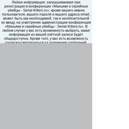
Любая информация, запрашиваемая при
регистрации в конференции «Маньяки и серийные
убийцы - Serial-Killers.ru», кроме вашего имени
пользователя, вашего пароля и вашего адреса email,
может быть как необходимой, так и необязательной
ко вводу, на усмотрение администрации конференции
«Маньяки и серийные убийцы - Serial-Killers.ru». В
любом случае у вас есть возможность выбрать, какая
информация из вашей учётной записи будет
общедоступна. Кроме того, у вас есть возможность
согласиться/отказаться от получения сообщений,
автоматически сгенерированных программным
обеспечением phpBB.
Ваш пароль надежно зашифрован (односторонним
хэшированием). Однако не рекомендуется
использовать этот же самый пароль, регистрируясь
на других сайтах. Ваш пароль является средством
доступа к вашей учётной записи на форумах
«Маньяки и серийные убийцы - Serial-Killers.ru»,
пожалуйста, храните его в тайне, ни при каких
обстоятельствах ни представители «Маньяки и
серийные убийцы - Serial-Killers.ru», ни phpBB Group,
ни другое третье лицо не в праве спрашивать ваш
пароль. В случае, если вы забудете ваш пароль к
вашей учётной записи, вы сможете воспользоваться
функцией восстановления пароля «Забыли пароль?»,
предусмотренной программным обеспечением
phpBB. Вам будет необходимо ввести ваше имя
пользователя и ваш адрес email, после чего
программное обеспечение phpBB сгенерирует вам
новый пароль для вашей учётной записи.