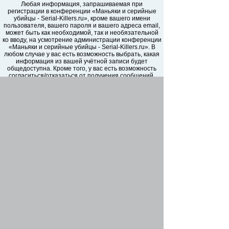
Любая информация, запрашиваемая при
регистрации в конференции «Маньяки и серийные
убийцы - Serial-Killers.ru», кроме вашего имени
пользователя, вашего пароля и вашего адреса email,
может быть как необходимой, так и необязательной
ко вводу, на усмотрение администрации конференции
«Маньяки и серийные убийцы - Serial-Killers.ru». В
любом случае у вас есть возможность выбрать, какая
информация из вашей учётной записи будет
общедоступна. Кроме того, у вас есть возможность
согласиться/отказаться от получения сообщений,
автоматически сгенерированных программным
обеспечением phpBB.
Ваш пароль надежно зашифрован (односторонним
хэшированием). Однако не рекомендуется
использовать этот же самый пароль, регистрируясь
на других сайтах. Ваш пароль является средством
доступа к вашей учётной записи на форумах
«Маньяки и серийные убийцы - Serial-Killers.ru»,
пожалуйста, храните его в тайне, ни при каких
обстоятельствах ни представители «Маньяки и
серийные убийцы - Serial-Killers.ru», ни phpBB Group,
ни другое третье лицо не в праве спрашивать ваш
пароль. В случае, если вы забудете ваш пароль к
вашей учётной записи, вы сможете воспользоваться
функцией восстановления пароля «Забыли пароль?»,
предусмотренной программным обеспечением
phpBB. Вам будет необходимо ввести ваше имя
пользователя и ваш адрес email, после чего
программное обеспечение phpBB сгенерирует вам
новый пароль для вашей учётной записи.