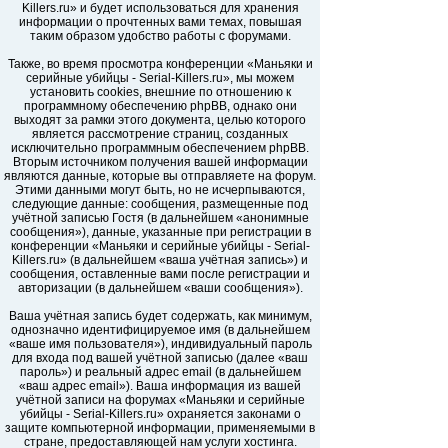
Killers.ru» и будет использоваться для хранения
информации о прочтенных вами темах, повышая
таким образом удобство работы с форумами.
Также, во время просмотра конференции «Маньяки и
серийные убийцы - Serial-Killers.ru», мы можем
установить cookies, внешние по отношению к
программному обеспечению phpBB, однако они
выходят за рамки этого документа, целью которого
является рассмотрение страниц, созданных
исключительно программным обеспечением phpBB.
Вторым источником получения вашей информации
являются данные, которые вы отправляете на форум.
Этими данными могут быть, но не исчерпываются,
следующие данные: сообщения, размещенные под
учётной записью Гостя (в дальнейшем «анонимные
сообщения»), данные, указанные при регистрации в
конференции «Маньяки и серийные убийцы - Serial-
Killers.ru» (в дальнейшем «ваша учётная запись») и
сообщения, оставленные вами после регистрации и
авторизации (в дальнейшем «ваши сообщения»).
Ваша учётная запись будет содержать, как минимум,
однозначно идентифицируемое имя (в дальнейшем
«ваше имя пользователя»), индивидуальный пароль
для входа под вашей учётной записью (далее «ваш
пароль») и реальный адрес email (в дальнейшем
«ваш адрес email»). Ваша информация из вашей
учётной записи на форумах «Маньяки и серийные
убийцы - Serial-Killers.ru» охраняется законами о
защите компьютерной информации, применяемыми в
стране, предоставляющей нам услуги хостинга.