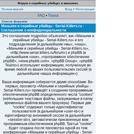
Форум о серийных убийцах и маньяках
Полная версия
Вход
•
Регистрация
FAQ
•
Поиск
Список форумов
Маньяки и серийные убийцы - Serial-Killers.ru -
Соглашение о конфиденциальности
Это соглашение подробно объясняет, как «Маньяки и
серийные убийцы - Serial-Killers.ru» и его
подразделения (в дальнейшем «мы», «наш»,
«Маньяки и серийные убийцы - Serial-Killers.ru»,
«http://www.serial-killers.ru/forum») и phpBB (в
дальнейшем «они», «программное обеспечение
phpBB», «www.phpbb.com», «phpBB Group», «phpBB
Teams») используют информацию, полученную во
время любой из ваших пользовательских сессий (в
дальнейшем «ваша информация»).
Ваша информация собирается двумя способами. Во-
первых, просмотр «Маньяки и серийные убийцы -
Serial-Killers.ru» приведёт к созданию программным
обеспечением phpBB определенного числа "cookies"
(небольшие текстовые файлы, загружаемые в папку
временных файлов вашего браузера). Первые две
"cookie" содержат только идентификатор
пользователя (в дальнейшем «user-id») и
идентификатор анонимной сессии (в дальнейшем
«session-id»), автоматически присвоенные вам
программным обеспечением phpBB. Третья "cookie"
будет создана после просмотра одной из тем
конференции «Маньяки и серийные убийцы - Serial-