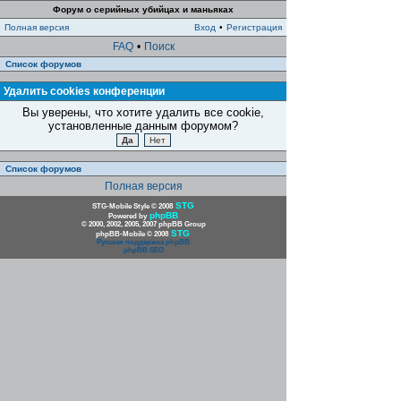
Форум о серийных убийцах и маньяках
Полная версия
Вход
•
Регистрация
FAQ
•
Поиск
Список форумов
Удалить cookies конференции
Вы уверены, что хотите удалить все cookie,
установленные данным форумом?
Список форумов
Полная версия
STG
STG-Mobile Style © 2008
phpBB
Powered by
© 2000, 2002, 2005, 2007 phpBB Group
STG
phpBB-Mobile © 2008
Русская поддержка phpBB
phpBB SEO