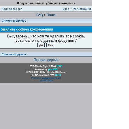
Форум о серийных убийцах и маньяках
Полная версия
Вход
•
Регистрация
FAQ
•
Поиск
Список форумов
Удалить cookies конференции
Вы уверены, что хотите удалить все cookie,
установленные данным форумом?
Список форумов
Полная версия
STG
STG-Mobile Style © 2008
phpBB
Powered by
© 2000, 2002, 2005, 2007 phpBB Group
STG
phpBB-Mobile © 2008
Русская поддержка phpBB
phpBB SEO