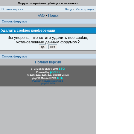
Форум о серийных убийцах и маньяках
Полная версия
Вход
•
Регистрация
FAQ
•
Поиск
Список форумов
Удалить cookies конференции
Вы уверены, что хотите удалить все cookie,
установленные данным форумом?
Список форумов
Полная версия
STG
STG-Mobile Style © 2008
phpBB
Powered by
© 2000, 2002, 2005, 2007 phpBB Group
STG
phpBB-Mobile © 2008
Русская поддержка phpBB
phpBB SEO