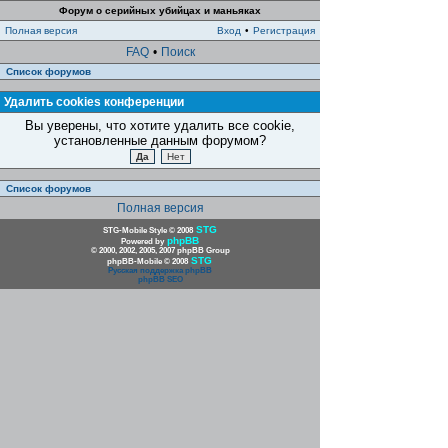
Форум о серийных убийцах и маньяках
Полная версия
Вход
•
Регистрация
FAQ
•
Поиск
Список форумов
Удалить cookies конференции
Вы уверены, что хотите удалить все cookie,
установленные данным форумом?
Список форумов
Полная версия
STG
STG-Mobile Style © 2008
phpBB
Powered by
© 2000, 2002, 2005, 2007 phpBB Group
STG
phpBB-Mobile © 2008
Русская поддержка phpBB
phpBB SEO