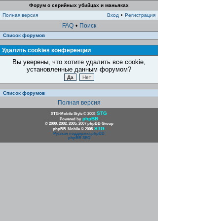
Форум о серийных убийцах и маньяках
Полная версия
Вход
•
Регистрация
FAQ
•
Поиск
Список форумов
Удалить cookies конференции
Вы уверены, что хотите удалить все cookie,
установленные данным форумом?
Список форумов
Полная версия
STG
STG-Mobile Style © 2008
phpBB
Powered by
© 2000, 2002, 2005, 2007 phpBB Group
STG
phpBB-Mobile © 2008
Русская поддержка phpBB
phpBB SEO