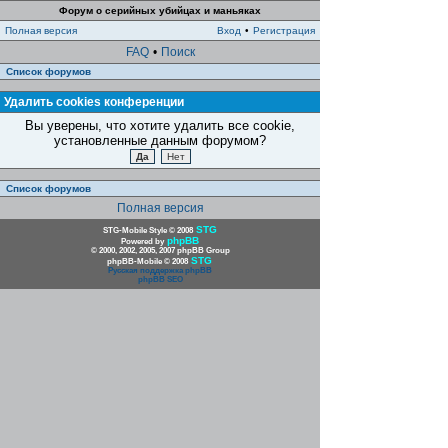
Форум о серийных убийцах и маньяках
Полная версия
Вход
•
Регистрация
FAQ
•
Поиск
Список форумов
Удалить cookies конференции
Вы уверены, что хотите удалить все cookie,
установленные данным форумом?
Список форумов
Полная версия
STG
STG-Mobile Style © 2008
phpBB
Powered by
© 2000, 2002, 2005, 2007 phpBB Group
STG
phpBB-Mobile © 2008
Русская поддержка phpBB
phpBB SEO