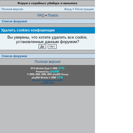
Форум о серийных убийцах и маньяках
Полная версия
Вход
•
Регистрация
FAQ
•
Поиск
Список форумов
Удалить cookies конференции
Вы уверены, что хотите удалить все cookie,
установленные данным форумом?
Список форумов
Полная версия
STG
STG-Mobile Style © 2008
phpBB
Powered by
© 2000, 2002, 2005, 2007 phpBB Group
STG
phpBB-Mobile © 2008
Русская поддержка phpBB
phpBB SEO