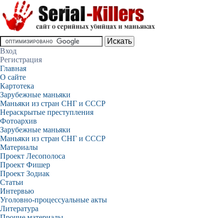
Вход
Регистрация
Главная
О сайте
Картотека
Зарубежные маньяки
Маньяки из стран СНГ и СССР
Нераскрытые преступления
Фотоархив
Зарубежные маньяки
Маньяки из стран СНГ и СССР
Материалы
Проект Лесополоса
Проект Фишер
Проект Зодиак
Статьи
Интервью
Уголовно-процессуальные акты
Литература
Прочие материалы