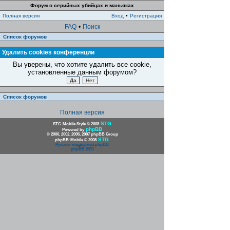
Форум о серийных убийцах и маньяках
Полная версия
Вход
•
Регистрация
FAQ
•
Поиск
Список форумов
Удалить cookies конференции
Вы уверены, что хотите удалить все cookie,
установленные данным форумом?
Список форумов
Полная версия
STG
STG-Mobile Style © 2008
phpBB
Powered by
© 2000, 2002, 2005, 2007 phpBB Group
STG
phpBB-Mobile © 2008
Русская поддержка phpBB
phpBB SEO