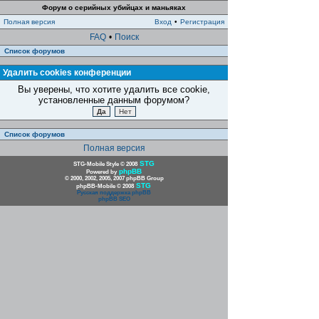
Форум о серийных убийцах и маньяках
Полная версия
Вход
•
Регистрация
FAQ
•
Поиск
Список форумов
Удалить cookies конференции
Вы уверены, что хотите удалить все cookie,
установленные данным форумом?
Список форумов
Полная версия
STG
STG-Mobile Style © 2008
phpBB
Powered by
© 2000, 2002, 2005, 2007 phpBB Group
STG
phpBB-Mobile © 2008
Русская поддержка phpBB
phpBB SEO