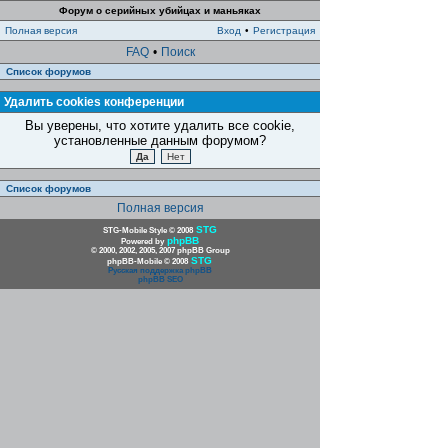
Форум о серийных убийцах и маньяках
Полная версия
Вход
•
Регистрация
FAQ
•
Поиск
Список форумов
Удалить cookies конференции
Вы уверены, что хотите удалить все cookie,
установленные данным форумом?
Список форумов
Полная версия
STG
STG-Mobile Style © 2008
phpBB
Powered by
© 2000, 2002, 2005, 2007 phpBB Group
STG
phpBB-Mobile © 2008
Русская поддержка phpBB
phpBB SEO