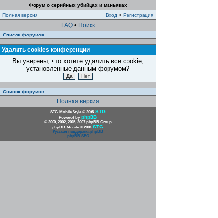
Форум о серийных убийцах и маньяках
Полная версия
Вход
•
Регистрация
FAQ
•
Поиск
Список форумов
Удалить cookies конференции
Вы уверены, что хотите удалить все cookie,
установленные данным форумом?
Список форумов
Полная версия
STG
STG-Mobile Style © 2008
phpBB
Powered by
© 2000, 2002, 2005, 2007 phpBB Group
STG
phpBB-Mobile © 2008
Русская поддержка phpBB
phpBB SEO