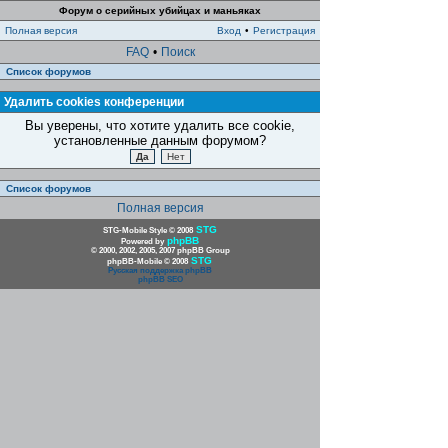
Форум о серийных убийцах и маньяках
Полная версия
Вход
•
Регистрация
FAQ
•
Поиск
Список форумов
Удалить cookies конференции
Вы уверены, что хотите удалить все cookie,
установленные данным форумом?
Список форумов
Полная версия
STG
STG-Mobile Style © 2008
phpBB
Powered by
© 2000, 2002, 2005, 2007 phpBB Group
STG
phpBB-Mobile © 2008
Русская поддержка phpBB
phpBB SEO