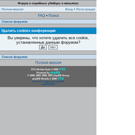
Форум о серийных убийцах и маньяках
Полная версия
Вход
•
Регистрация
FAQ
•
Поиск
Список форумов
Удалить cookies конференции
Вы уверены, что хотите удалить все cookie,
установленные данным форумом?
Список форумов
Полная версия
STG
STG-Mobile Style © 2008
phpBB
Powered by
© 2000, 2002, 2005, 2007 phpBB Group
STG
phpBB-Mobile © 2008
Русская поддержка phpBB
phpBB SEO