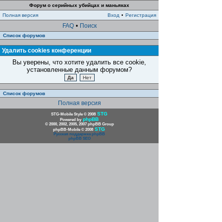
Форум о серийных убийцах и маньяках
Полная версия
Вход
•
Регистрация
FAQ
•
Поиск
Список форумов
Удалить cookies конференции
Вы уверены, что хотите удалить все cookie,
установленные данным форумом?
Список форумов
Полная версия
STG
STG-Mobile Style © 2008
phpBB
Powered by
© 2000, 2002, 2005, 2007 phpBB Group
STG
phpBB-Mobile © 2008
Русская поддержка phpBB
phpBB SEO