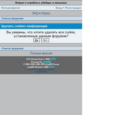
Форум о серийных убийцах и маньяках
Полная версия
Вход
•
Регистрация
FAQ
•
Поиск
Список форумов
Удалить cookies конференции
Вы уверены, что хотите удалить все cookie,
установленные данным форумом?
Список форумов
Полная версия
STG
STG-Mobile Style © 2008
phpBB
Powered by
© 2000, 2002, 2005, 2007 phpBB Group
STG
phpBB-Mobile © 2008
Русская поддержка phpBB
phpBB SEO