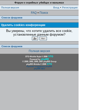
Форум о серийных убийцах и маньяках
Полная версия
Вход
•
Регистрация
FAQ
•
Поиск
Список форумов
Удалить cookies конференции
Вы уверены, что хотите удалить все cookie,
установленные данным форумом?
Список форумов
Полная версия
STG
STG-Mobile Style © 2008
phpBB
Powered by
© 2000, 2002, 2005, 2007 phpBB Group
STG
phpBB-Mobile © 2008
Русская поддержка phpBB
phpBB SEO