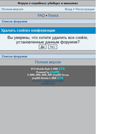
Форум о серийных убийцах и маньяках
Полная версия
Вход
•
Регистрация
FAQ
•
Поиск
Список форумов
Удалить cookies конференции
Вы уверены, что хотите удалить все cookie,
установленные данным форумом?
Список форумов
Полная версия
STG
STG-Mobile Style © 2008
phpBB
Powered by
© 2000, 2002, 2005, 2007 phpBB Group
STG
phpBB-Mobile © 2008
Русская поддержка phpBB
phpBB SEO