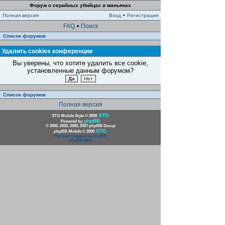
Форум о серийных убийцах и маньяках
Полная версия
Вход
•
Регистрация
FAQ
•
Поиск
Список форумов
Удалить cookies конференции
Вы уверены, что хотите удалить все cookie,
установленные данным форумом?
Список форумов
Полная версия
STG
STG-Mobile Style © 2008
phpBB
Powered by
© 2000, 2002, 2005, 2007 phpBB Group
STG
phpBB-Mobile © 2008
Русская поддержка phpBB
phpBB SEO