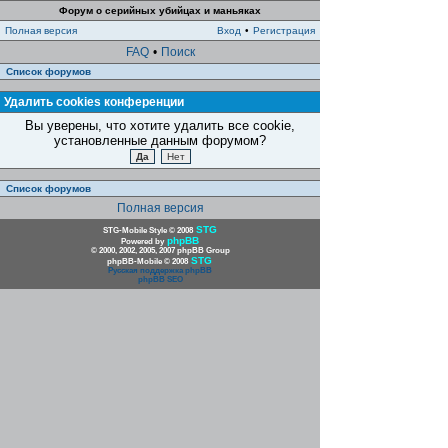
Форум о серийных убийцах и маньяках
Полная версия
Вход
•
Регистрация
FAQ
•
Поиск
Список форумов
Удалить cookies конференции
Вы уверены, что хотите удалить все cookie,
установленные данным форумом?
Список форумов
Полная версия
STG
STG-Mobile Style © 2008
phpBB
Powered by
© 2000, 2002, 2005, 2007 phpBB Group
STG
phpBB-Mobile © 2008
Русская поддержка phpBB
phpBB SEO